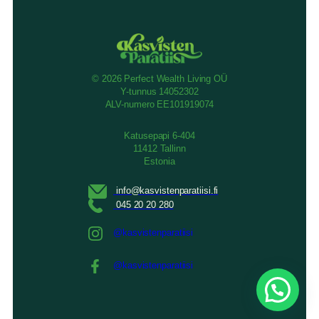
© 2026 Perfect Wealth Living OÜ
Y-tunnus 14052302
ALV-numero EE101919074
Katusepapi 6-404
11412 Tallinn
Estonia
@kasvistenparatiisi
@kasvistenparatiisi