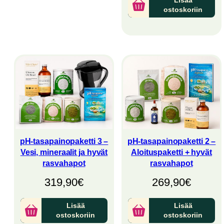
Lisää
ostoskoriin
pH-tasapainopaketti 3 –
pH-tasapainopaketti 2 –
Vesi, mineraalit ja hyvät
Aloituspaketti + hyvät
rasvahapot
rasvahapot
319,90
€
269,90
€
Lisää
Lisää
ostoskoriin
ostoskoriin