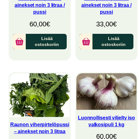
ainekset noin 3 litraa /
ainekset noin 3 litraa /
pussi
pussi
60,00
€
33,00
€
Lisää
Lisää
ostoskoriin
ostoskoriin
Luonnollisesti viljelty iso
valkosipuli 1 kg
Raunon viherpirtelöpussi
– ainekset noin 3 litraa
60,00
€