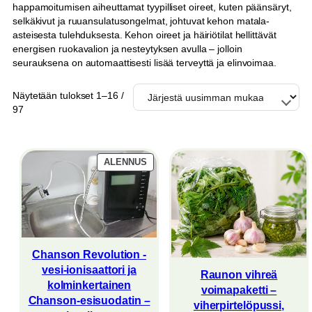
happamoitumisen aiheuttamat tyypilliset oireet, kuten päänsäryt,
selkäkivut ja ruuansulatusongelmat, johtuvat kehon matala-
asteisesta tulehduksesta. Kehon oireet ja häiriötilat hellittävät
energisen ruokavalion ja nesteytyksen avulla – jolloin
seurauksena on automaattisesti lisää terveyttä ja elinvoimaa.
Näytetään tulokset 1–16 /
Sorted
97
by
latest
TUOTE
ALENNUS
ALENNUKSESSA
Chanson Revolution -
vesi-ionisaattori ja
Raunon vihreä
kolminkertainen
voimapaketti –
Chanson-esisuodatin –
viherpirtelöpussi,