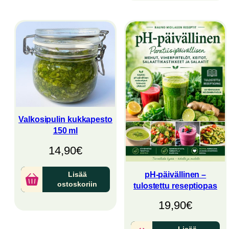
Valkosipulin kukkapesto
150 ml
14,90
€
pH-päivällinen –
Lisää
ostoskoriin
tulostettu reseptiopas
19,90
€