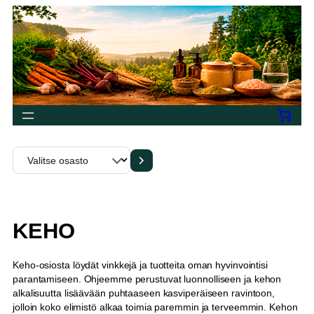
Siirry
sisältöön
Valitse
osasto
KEHO
Keho-osiosta löydät vinkkejä ja tuotteita oman hyvinvointisi
parantamiseen. Ohjeemme perustuvat luonnolliseen ja kehon
alkalisuutta lisäävään puhtaaseen kasviperäiseen ravintoon,
jolloin koko elimistö alkaa toimia paremmin ja terveemmin. Kehon