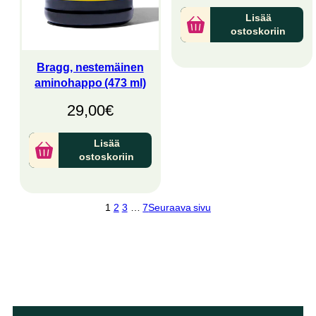
Lisää
ostoskoriin
Bragg, nestemäinen
aminohappo (473 ml)
29,00
€
Lisää
ostoskoriin
1
2
3
…
7
Seuraava sivu