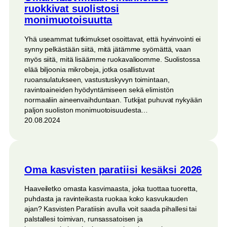
ruokkivat suolistosi
monimuotoisuutta
Yhä useammat tutkimukset osoittavat, että hyvinvointi ei
synny pelkästään siitä, mitä jätämme syömättä, vaan
myös siitä, mitä lisäämme ruokavalioomme. Suolistossa
elää biljoonia mikrobeja, jotka osallistuvat
ruoansulatukseen, vastustuskyvyn toimintaan,
ravintoaineiden hyödyntämiseen sekä elimistön
normaaliin aineenvaihduntaan. Tutkijat puhuvat nykyään
paljon suoliston monimuotoisuudesta…
20.08.2024
Oma kasvisten paratiisi kesäksi 2026
Haaveiletko omasta kasvimaasta, joka tuottaa tuoretta,
puhdasta ja ravinteikasta ruokaa koko kasvukauden
ajan? Kasvisten Paratiisin avulla voit saada pihallesi tai
palstallesi toimivan, runsassatoisen ja