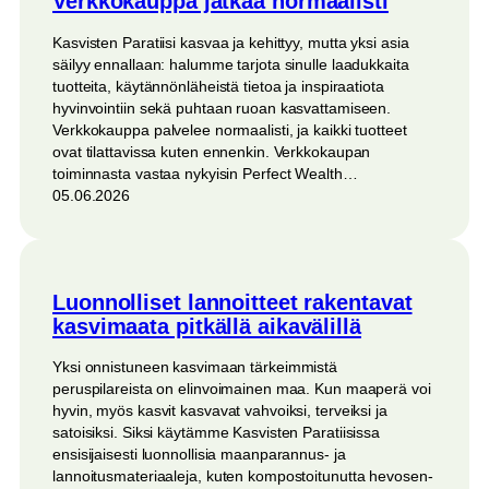
Verkkokauppa jatkaa normaalisti
Kasvisten Paratiisi kasvaa ja kehittyy, mutta yksi asia
säilyy ennallaan: halumme tarjota sinulle laadukkaita
tuotteita, käytännönläheistä tietoa ja inspiraatiota
hyvinvointiin sekä puhtaan ruoan kasvattamiseen.
Verkkokauppa palvelee normaalisti, ja kaikki tuotteet
ovat tilattavissa kuten ennenkin. Verkkokaupan
toiminnasta vastaa nykyisin Perfect Wealth…
05.06.2026
Luonnolliset lannoitteet rakentavat
kasvimaata pitkällä aikavälillä
Yksi onnistuneen kasvimaan tärkeimmistä
peruspilareista on elinvoimainen maa. Kun maaperä voi
hyvin, myös kasvit kasvavat vahvoiksi, terveiksi ja
satoisiksi. Siksi käytämme Kasvisten Paratiisissa
ensisijaisesti luonnollisia maanparannus- ja
lannoitusmateriaaleja, kuten kompostoitunutta hevosen-