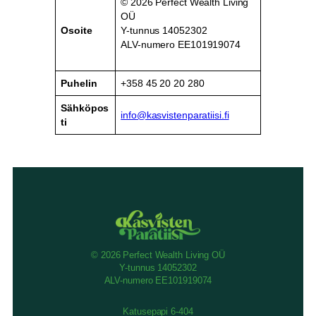
© 2026 Perfect Wealth Living
OÜ
Osoite
Y-tunnus 14052302
ALV-numero EE101919074
Puhelin
+358 45 20 20 280
Sähköpos
info@kasvistenparatiisi.fi
ti
© 2026 Perfect Wealth Living OÜ
Y-tunnus 14052302
ALV-numero EE101919074
Katusepapi 6-404