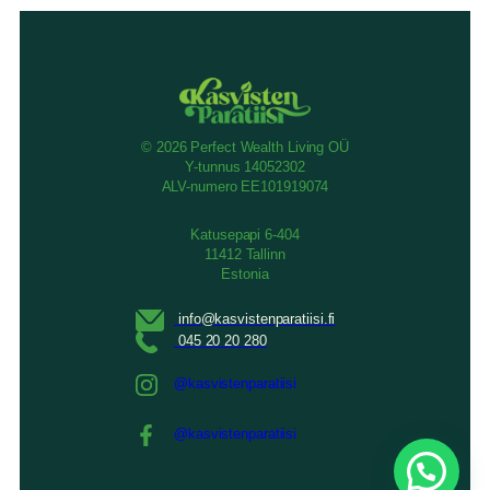
© 2026 Perfect Wealth Living OÜ
Y-tunnus 14052302
ALV-numero EE101919074
Katusepapi 6-404
11412 Tallinn
Estonia
@kasvistenparatiisi
@kasvistenparatiisi