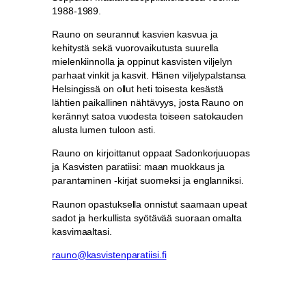
1988-1989.
Rauno on seurannut kasvien kasvua ja
kehitystä sekä vuorovaikutusta suurella
mielenkiinnolla ja oppinut kasvisten viljelyn
parhaat vinkit ja kasvit. Hänen viljelypalstansa
Helsingissä on ollut heti toisesta kesästä
lähtien paikallinen nähtävyys, josta Rauno on
kerännyt satoa vuodesta toiseen satokauden
alusta lumen tuloon asti.
Rauno on kirjoittanut oppaat Sadonkorjuuopas
ja Kasvisten paratiisi: maan muokkaus ja
parantaminen -kirjat suomeksi ja englanniksi.
Raunon opastuksella onnistut saamaan upeat
sadot ja herkullista syötävää suoraan omalta
kasvimaaltasi.
rauno@kasvistenparatiisi.fi