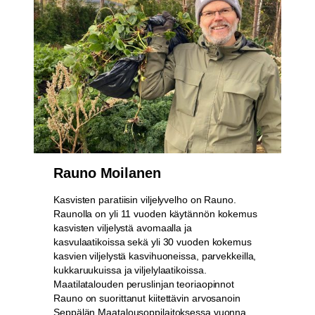
Rauno Moilanen
Kasvisten paratiisin viljelyvelho on Rauno.
Raunolla on yli 11 vuoden käytännön kokemus
kasvisten viljelystä avomaalla ja
kasvulaatikoissa sekä yli 30 vuoden kokemus
kasvien viljelystä kasvihuoneissa, parvekkeilla,
kukkaruukuissa ja viljelylaatikoissa.
Maatilatalouden peruslinjan teoriaopinnot
Rauno on suorittanut kiitettävin arvosanoin
Seppälän Maatalousoppilaitoksessa vuonna