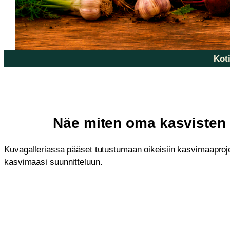
Koti
Näe miten oma kasvisten p
Kuvagalleriassa pääset tutustumaan oikeisiin kasvimaaprojek
kasvimaasi suunnitteluun.