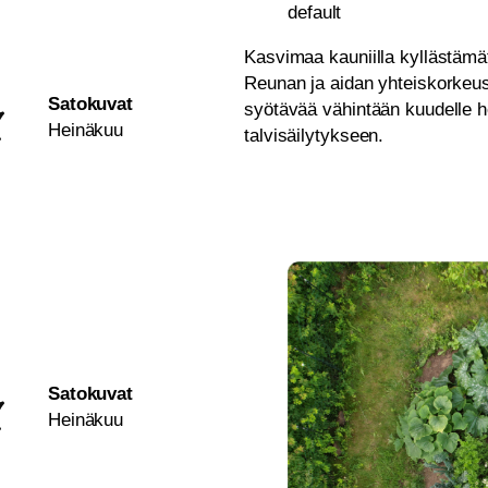
default
Kasvimaa kauniilla kyllästämät
Reunan ja aidan yhteiskorkeu
Satokuvat
syötävää vähintään kuudelle he
Heinäkuu
talvisäilytykseen.
Satokuvat
Heinäkuu