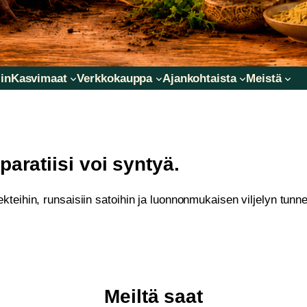
in
Kasvimaat
Verkkokauppa
Ajankohtaista
Meistä
aratiisi voi syntyä.
teihin, runsaisiin satoihin ja luonnonmukaisen viljelyn tunne
Meiltä saat