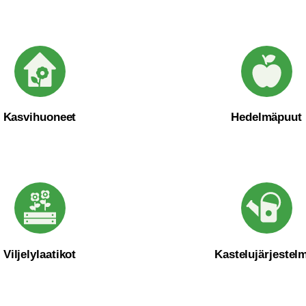
Kasvihuoneet
Hedelmäpuut
Viljelylaatikot
Kastelujärjestel