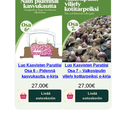
Luo Kasvisten Paratiisi
Luo Kasvisten Paratiisi
Osa 6 – Pidennä
Osa 7 – Valkosipulin
kasvukautta, e-kirja
viljely kotitarpeiksi, e-kirja
27,00
€
27,00
€
Lisää
Lisää
ostoskoriin
ostoskoriin