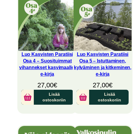
Luo Kasvisten Paratiisi
Luo Kasvisten Paratiisi
Osa 4 – Suosituimmat
Osa 5 – Istuttaminen,
vihannekset kasvimaalle,
kylväminen ja kitkeminen,
e-kirja
e-kirja
27,00
€
27,00
€
Lisää
Lisää
ostoskoriin
ostoskoriin