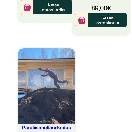
Lisää
89,00
€
ostoskoriin
Lisää
ostoskoriin
Paratiisimultasekoitus