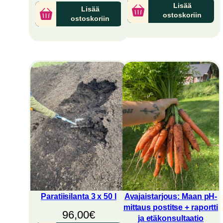
Lisää
Lisää
ostoskoriin
ostoskoriin
Paratiisilanta 3 x 50 l
Avajaistarjous: Maan pH-
mittaus postitse + raportti
96,00
€
ja etäkonsultaatio