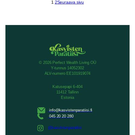
1
2
Seuraava sivu
© 2026 Perfect Wealth Living OÜ
Y-tunnus 14052302
ALV-numero EE101919074
Katusepapi 6-404
11412 Tallinn
Estonia
@kasvistenparatiisi