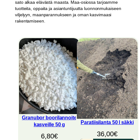
sato alkaa elävästä maasta. Maa-osiossa tarjoamme
tuotteita, oppaita ja asiantuntijuutta luonnonmukaiseen
viljelyyn, maanparannukseen ja oman kasvimaasi
rakentamiseen.
Granubor boorilannoite
Paratiisilanta 50 l säkki
kasveille 50 g
36,00
€
6,80
€