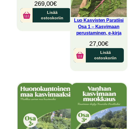
269,00
€
Lisää
ostoskoriin
Luo Kasvisten Paratiisi
Osa 1 – Kasvimaan
perustaminen, e-kirja
27,00
€
Lisää
ostoskoriin