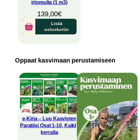
irtomulta (1 m3)
139,00
€
Lisää
ostoskoriin
Oppaat kasvimaan perustamiseen
e-Kirja – Luo Kasvisten
Paratiisi Osat 1-10, Kaikki
kerralla