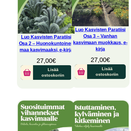
Luo Kasvisten Paratiisi
Osa 3 – Vanhan
Luo Kasvisten Paratiisi
kasvimaan muokkaus, e-
Osa 2 – Huonokuntoinen
kirja
maa kasvimaaksi, e-kirja
27,00
€
27,00
€
Lisää
Lisää
ostoskoriin
ostoskoriin