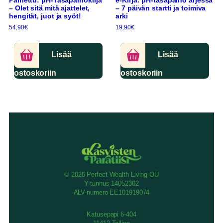
– Olet sitä mitä ajattelet,
– 7 päivän startti ja toimiva
hengität, juot ja syöt!
arki
54,90
€
19,90
€
Lisää
Lisää
ostoskoriin
ostoskoriin
© 2026 Perfect Wealth Living OÜ
Y-tunnus 14052302
ALV-numero EE101919074
Katusepapi 6-404