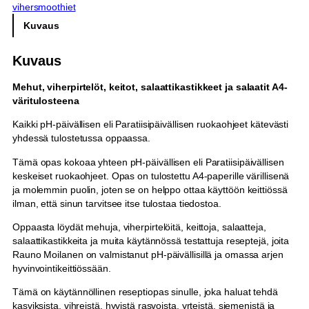
vihersmoothiet
i
n
Kuvaus
e
n
Kuvaus
–
t
Mehut, viherpirtelöt, keitot, salaattikastikkeet ja salaatit A4-
u
väritulosteena
l
o
Kaikki pH-päivällisen eli Paratiisipäivällisen ruokaohjeet kätevästi
s
yhdessä tulostetussa oppaassa.
t
e
Tämä opas kokoaa yhteen pH-päivällisen eli Paratiisipäivällisen
t
keskeiset ruokaohjeet. Opas on tulostettu A4-paperille värillisenä
t
ja molemmin puolin, joten se on helppo ottaa käyttöön keittiössä
u
ilman, että sinun tarvitsee itse tulostaa tiedostoa.
r
Oppaasta löydät mehuja, viherpirtelöitä, keittoja, salaatteja,
e
salaattikastikkeita ja muita käytännössä testattuja reseptejä, joita
s
Rauno Moilanen on valmistanut pH-päivällisillä ja omassa arjen
e
hyvinvointikeittiössään.
p
t
Tämä on käytännöllinen reseptiopas sinulle, joka haluat tehdä
i
kasviksista, vihreistä, hyvistä rasvoista, yrteistä, siemenistä ja