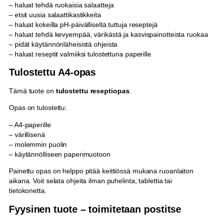
– haluat tehdä ruokaisia salaatteja
– etsit uusia salaattikastikkeita
– haluat kokeilla pH-päivälliseltä tuttuja reseptejä
– haluat tehdä kevyempää, värikästä ja kasvispainotteista ruokaa
– pidät käytännönläheisistä ohjeista
– haluat reseptit valmiiksi tulostettuna paperille
Tulostettu A4-opas
Tämä tuote on
tulostettu reseptiopas
.
Opas on tulostettu:
– A4-paperille
– värillisenä
– molemmin puolin
– käytännölliseen paperimuotoon
Painettu opas on helppo pitää keittiössä mukana ruoanlaiton
aikana. Voit selata ohjeita ilman puhelinta, tablettia tai
tietokonetta.
Fyysinen tuote – toimitetaan postitse