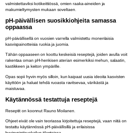
valmistettaviksi kotikeittiössä, omien raaka-aineiden ja
makumieltymysten mukaan soveltaen.
pH-päivällisen suosikkiohjeita samassa
oppaassa
pH-päivällisellä on vuosien varrella valmistettu monenlaisia
kasvispainotteisia ruokia ja juomia.
Tähän oppaaseen on koottu keskeisiä reseptejä, joiden avulla voit
rakentaa oman pH-henkisen aterian esimerkiksi mehun, salaatin,
kastikkeen ja keiton ympärille.
Opas sopii hyvin myös silloin, kun kaipaat uusia ideoita kasvisten
käyttöön ja haluat tehdä ruoasta ravitsevaa, värikästä ja
maistuvaa.
Käytännössä testattuja reseptejä
Reseptit on koonnut Rauno Moilanen.
Ohjeet eivät ole vain teoriassa kirjoitettuja reseptejä, vaan niitä on
testattu käytännössä pH-päivällisillä ja erilaisissa
hyvinvointiruokailun tilanteissa.