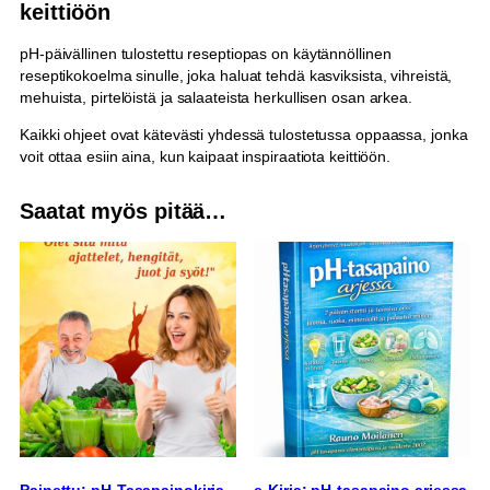
keittiöön
pH-päivällinen tulostettu reseptiopas on käytännöllinen
reseptikokoelma sinulle, joka haluat tehdä kasviksista, vihreistä,
mehuista, pirtelöistä ja salaateista herkullisen osan arkea.
Kaikki ohjeet ovat kätevästi yhdessä tulostetussa oppaassa, jonka
voit ottaa esiin aina, kun kaipaat inspiraatiota keittiöön.
Saatat myös pitää…
Painettu: pH-Tasapainokirja
e-Kirja: pH-tasapaino arjessa