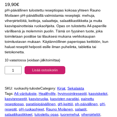
19,90
€
pH-päivällinen tulostettu reseptiopas kokoaa yhteen Rauno
Moilasen pH-päivällisillä valmistamia reseptejä: mehuja,
viherpirtelöitä, keittoja, salaatteja, salaattikastikkeita ja muita
kasvispainotteisia ruokaohjeita. Opas on tulostettu A4-paperille
värillisenä ja molemmin puolin. Tämä on fyysinen tuote, joka
toimitetaan postitse tai tilauksesi mukana verkkokaupan
toimitustavan mukaan. Käytännöllinen paperiopas keittiöön, kun
haluat reseptit helposti esille ilman puhelinta, tablettia tai
tietokonetta.
10 varastossa (voidaan jälkitoimittaa)
p
Lisää ostoskoriin
H
-
p
SKU:
ruokaohj-tuloste
Category:
Kirjat
, 
Sekalaista
ä
Tags:
A4-värituloste
, 
Healthylife
, 
hyvinvointireseptit
, 
kasviskeitot
, 
i
kasvisreseptit
, 
kasvisruoka
, 
kasvisten paratiisi
, 
painettu
v
reseptiopas
, 
paratiisipäivällinen
, 
pH-keittiö
, 
ph-päivällinen
, 
pH-
ä
reseptit
, 
pH-ruokaohjeet
, 
Rauno Moilanen
, 
salaatit
, 
l
salaattikastikkeet
, 
tulostettu opas
, 
tuoremehut
, 
viherpirtelöt
, 
l