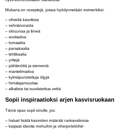
Mukana on reseptejä, joissa hyödynnetään esimerkiksi:
– vihreitä kasviksia
– vehnänorasta
– sitruunaa ja limeä
– avokadoa
– tomaattia
– parsakaalia
– lehtikaalia
– yrttejä
– pähkinöitä ja siemeniä
– mantelimaitoa
– kylmäpuristettuja öljyjä
– himalajansuolaa
– alkalista tai suodatettua vettä
Sopii inspiraatioksi arjen kasvisruokaan
Tämä opas sopii sinulle, jos:
– haluat lisätä kasvisten määrää ruokavaliossa
– kaipaat ideoita mehuihin ja viherpirtelöihin