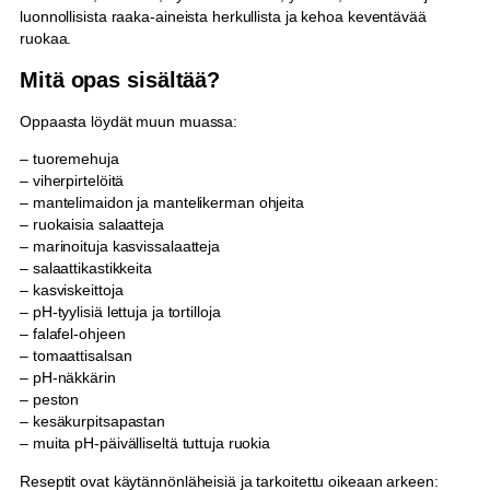
o
luonnollisista raaka-aineista herkullista ja kehoa keventävää
p
ruokaa.
a
s
Mitä opas sisältää?
m
ä
Oppaasta löydät muun muassa:
ä
– tuoremehuja
r
– viherpirtelöitä
ä
– mantelimaidon ja mantelikerman ohjeita
– ruokaisia salaatteja
– marinoituja kasvissalaatteja
– salaattikastikkeita
– kasviskeittoja
– pH-tyylisiä lettuja ja tortilloja
– falafel-ohjeen
– tomaattisalsan
– pH-näkkärin
– peston
– kesäkurpitsapastan
– muita pH-päivälliseltä tuttuja ruokia
Reseptit ovat käytännönläheisiä ja tarkoitettu oikeaan arkeen: