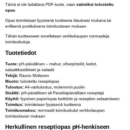
Tämä ei ole ladattava PDF-tuote, vaan
valmiiksi tulostettu
opas
.
Opas toimitetaan fyysisenä tuotteena tilauksesi mukana tai
erillisenä postituksena toimitustavan mukaan.
Tähän tuotteeseen sovelletaan verkkokaupan normaaleja
toimituskuluja.
Tuotetiedot
Tuote:
pH-päivällinen – mehut, viherpirtelöt, keitot,
salaattikastikkeet ja salaatit
Tekijä:
Rauno Moilanen
Muoto:
tulostettu reseptiopas
Tulostus:
A4-väritulostus, molemmin puolin
Sisältö:
pH-päivällisen eli Paratiisipäivällisen reseptejä
Käyttö:
fyysinen paperiopas keittiöön ja reseptien selaamiseen
Toimitus:
toimitetaan fyysisenä tuotteena
Toimitusmaksu:
normaalit toimituskulut verkkokaupan
toimitustavan mukaan
Herkullinen reseptiopas pH-henkiseen