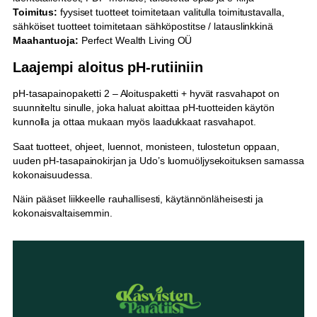
Toimitus:
fyysiset tuotteet toimitetaan valitulla toimitustavalla,
sähköiset tuotteet toimitetaan sähköpostitse / latauslinkkinä
Maahantuoja:
Perfect Wealth Living OÜ
Laajempi aloitus pH-rutiiniin
pH-tasapainopaketti 2 – Aloituspaketti + hyvät rasvahapot on
suunniteltu sinulle, joka haluat aloittaa pH-tuotteiden käytön
kunnolla ja ottaa mukaan myös laadukkaat rasvahapot.
Saat tuotteet, ohjeet, luennot, monisteen, tulostetun oppaan,
uuden pH-tasapainokirjan ja Udo’s luomuöljysekoituksen samassa
kokonaisuudessa.
Näin pääset liikkeelle rauhallisesti, käytännönläheisesti ja
kokonaisvaltaisemmin.