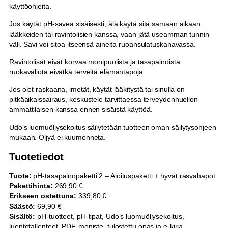
käyttöohjeita.
Jos käytät pH-savea sisäisesti, älä käytä sitä samaan aikaan
lääkkeiden tai ravintolisien kanssa, vaan jätä useamman tunnin
väli. Savi voi sitoa itseensä aineita ruoansulatuskanavassa.
Ravintolisät eivät korvaa monipuolista ja tasapainoista
ruokavaliota eivätkä terveitä elämäntapoja.
Jos olet raskaana, imetät, käytät lääkitystä tai sinulla on
pitkäaikaissairaus, keskustele tarvittaessa terveydenhuollon
ammattilaisen kanssa ennen sisäistä käyttöä.
Udo’s luomuöljysekoitus säilytetään tuotteen oman säilytysohjeen
mukaan. Öljyä ei kuumenneta.
Tuotetiedot
Tuote:
pH-tasapainopaketti 2 – Aloituspaketti + hyvät rasvahapot
Pakettihinta:
269,90 €
Erikseen ostettuna:
339,80 €
Säästö:
69,90 €
Sisältö:
pH-tuotteet, pH-tipat, Udo’s luomuöljysekoitus,
luentotallenteet, PDF-moniste, tulostettu opas ja e-kirja