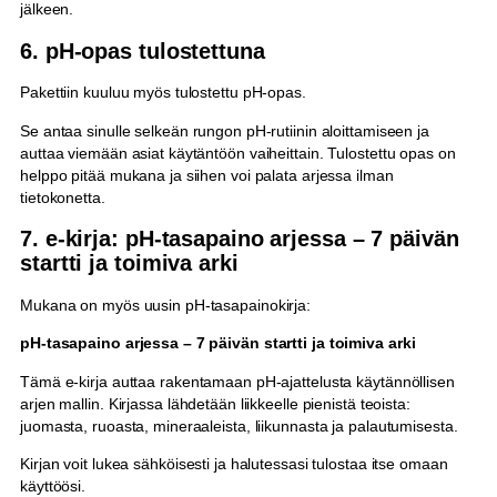
jälkeen.
6. pH-opas tulostettuna
Pakettiin kuuluu myös tulostettu pH-opas.
Se antaa sinulle selkeän rungon pH-rutiinin aloittamiseen ja
auttaa viemään asiat käytäntöön vaiheittain. Tulostettu opas on
helppo pitää mukana ja siihen voi palata arjessa ilman
tietokonetta.
7. e-kirja: pH-tasapaino arjessa – 7 päivän
startti ja toimiva arki
Mukana on myös uusin pH-tasapainokirja:
pH-tasapaino arjessa – 7 päivän startti ja toimiva arki
Tämä e-kirja auttaa rakentamaan pH-ajattelusta käytännöllisen
arjen mallin. Kirjassa lähdetään liikkeelle pienistä teoista:
juomasta, ruoasta, mineraaleista, liikunnasta ja palautumisesta.
Kirjan voit lukea sähköisesti ja halutessasi tulostaa itse omaan
käyttöösi.