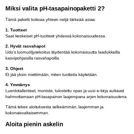
Miksi valita pH-tasapainopaketti 2?
Tämä paketti kokoaa yhteen neljä tärkeää asiaa:
1. Tuotteet
Saat keskeiset pH-tuotteet yhdessä kokonaisuudessa.
2. Hyvät rasvahapot
Udo’s luomuöljysekoitus täydentää kokonaisuutta laadukkailla
kasvipohjaisilla rasvahapoilla.
3. Ohjeet
Et jää yksin miettimään, miten tuotteita käytetään.
4. Ymmärrys
Luentotallenteet, moniste, tulostettu opas ja uusi e-kirja auttavat
hahmottamaan pH-tasapainon laajempana arjen kokonaisuutena.
Tämä tekee aloituksesta selkeämmän, laajemman ja
kokonaisvaltaisemman.
Aloita pienin askelin