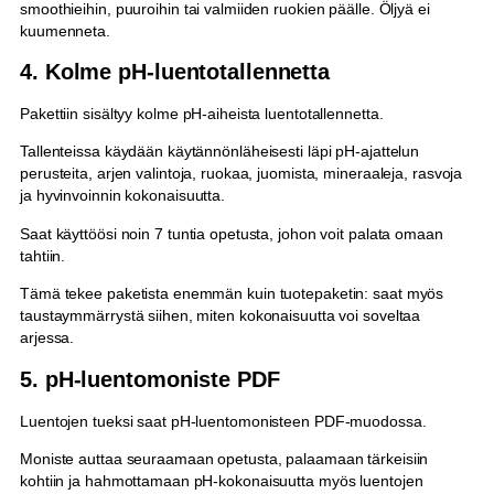
smoothieihin, puuroihin tai valmiiden ruokien päälle. Öljyä ei
kuumenneta.
4. Kolme pH-luentotallennetta
Pakettiin sisältyy kolme pH-aiheista luentotallennetta.
Tallenteissa käydään käytännönläheisesti läpi pH-ajattelun
perusteita, arjen valintoja, ruokaa, juomista, mineraaleja, rasvoja
ja hyvinvoinnin kokonaisuutta.
Saat käyttöösi noin 7 tuntia opetusta, johon voit palata omaan
tahtiin.
Tämä tekee paketista enemmän kuin tuotepaketin: saat myös
taustaymmärrystä siihen, miten kokonaisuutta voi soveltaa
arjessa.
5. pH-luentomoniste PDF
Luentojen tueksi saat pH-luentomonisteen PDF-muodossa.
Moniste auttaa seuraamaan opetusta, palaamaan tärkeisiin
kohtiin ja hahmottamaan pH-kokonaisuutta myös luentojen