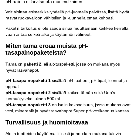
pH-rutiinin ei tarvitse olla monimutkainen.
Voit aloittaa esimerkiksi yhdellä pH-juomalla päivässä, lisätä hyvät
rasvat ruokavalioon vähitellen ja kuunnella omaa kehoasi.
Paketin tarkoitus ei ole saada sinua muuttamaan kaikkea kerralla,
vaan antaa selkeä alku ja käytännön välineet.
Miten tämä eroaa muista pH-
tasapainopaketeista?
Tämä on
paketti 2
, eli aloituspaketti, jossa on mukana myös
hyvät rasvahapot.
pH-tasapainopaketti 1
sisältää pH-tuotteet, pH-tipat, luennot ja
oppaat.
pH-tasapainopaketti 2
sisältää kaiken tämän sekä Udo’s
luomuöljysekoituksen 500 ml.
pH-tasapainopaketti 3
on laajin kokonaisuus, jossa mukana ovat
vesi, mineraalit ja hyvät rasvahapot Super pH-vesikannun kanssa.
Turvallisuus ja huomioitavaa
Aloita tuotteiden käyttö maltillisesti ja noudata mukana tulevia