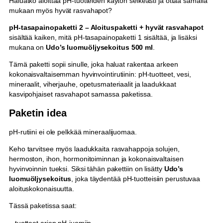
Haluatko aloittaa pH-tuotteiden käytön selkeästi ja ottaa samalla
A
mukaan myös hyvät rasvahapot?
l
o
pH-tasapainopaketti 2 – Aloituspaketti + hyvät rasvahapot
i
sisältää kaiken, mitä pH-tasapainopaketti 1 sisältää, ja lisäksi
t
mukana on
Udo’s luomuöljysekoitus 500 ml
.
u
Tämä paketti sopii sinulle, joka haluat rakentaa arkeen
s
kokonaisvaltaisemman hyvinvointirutiinin: pH-tuotteet, vesi,
p
mineraalit, viherjauhe, opetusmateriaalit ja laadukkaat
a
kasvipohjaiset rasvahapot samassa paketissa.
k
e
Paketin idea
t
t
pH-rutiini ei ole pelkkää mineraalijuomaa.
i
+
Keho tarvitsee myös laadukkaita rasvahappoja solujen,
h
hermoston, ihon, hormonitoiminnan ja kokonaisvaltaisen
y
hyvinvoinnin tueksi. Siksi tähän pakettiin on lisätty
Udo’s
v
luomuöljysekoitus
, joka täydentää pH-tuotteisiin perustuvaa
ä
aloituskokonaisuutta.
t
Tässä paketissa saat:
r
a
– tuotteet arjen pH-juomiin