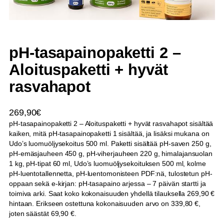
pH-tasapainopaketti 2 –
Aloituspaketti + hyvät
rasvahapot
269,90
€
pH-tasapainopaketti 2 – Aloituspaketti + hyvät rasvahapot sisältää
kaiken, mitä pH-tasapainopaketti 1 sisältää, ja lisäksi mukana on
Udo’s luomuöljysekoitus 500 ml. Paketti sisältää pH-saven 250 g,
pH-emäsjauheen 450 g, pH-viherjauheen 220 g, himalajansuolan
1 kg, pH-tipat 60 ml, Udo’s luomuöljysekoituksen 500 ml, kolme
pH-luentotallennetta, pH-luentomonisteen PDF:nä, tulostetun pH-
oppaan sekä e-kirjan: pH-tasapaino arjessa – 7 päivän startti ja
toimiva arki. Saat koko kokonaisuuden yhdellä tilauksella 269,90 €
hintaan. Erikseen ostettuna kokonaisuuden arvo on 339,80 €,
joten säästät 69,90 €.