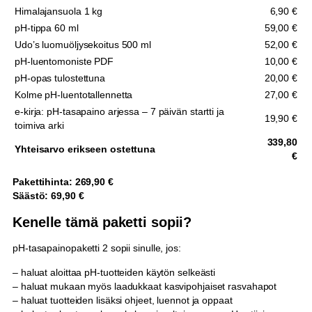
Himalajansuola 1 kg
6,90 €
pH-tippa 60 ml
59,00 €
Udo’s luomuöljysekoitus 500 ml
52,00 €
pH-luentomoniste PDF
10,00 €
pH-opas tulostettuna
20,00 €
Kolme pH-luentotallennetta
27,00 €
e-kirja: pH-tasapaino arjessa – 7 päivän startti ja
19,90 €
toimiva arki
339,80
Yhteisarvo erikseen ostettuna
€
Pakettihinta: 269,90 €
Säästö: 69,90 €
Kenelle tämä paketti sopii?
pH-tasapainopaketti 2 sopii sinulle, jos:
– haluat aloittaa pH-tuotteiden käytön selkeästi
– haluat mukaan myös laadukkaat kasvipohjaiset rasvahapot
– haluat tuotteiden lisäksi ohjeet, luennot ja oppaat