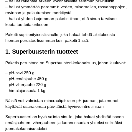
– haluat rakentaa arkeen kokonaisvaltaisemman pH-rutiinin
– haluat ymmärtää paremmin veden, mineraalien, rasvahappojen,
ravinnon ja palautumisen merkitystä
– haluat yhden laajemman paketin ilman, että sinun tarvitsee
koota tuotteita erikseen
Paketti sopii erityisesti sinulle, joka haluat tehdä aloituksesta
hieman perusteellisemman kuin paketti 1:ssä.
1. Superbuusterin tuotteet
Paketin perustana on Superbuusteri-kokonaisuus, johon kuuluvat:
– pH-savi 250 g
– pH-emäsjauhe 450 g
– pH-viherjauhe 220 g
– himalajansuola 1 kg
Näistä voit valmistaa mineraalipitoisen pH-juoman, jota monet
käyttävät osana omaa päivittäistä hyvinvointirutiiniaan.
Superbuusteri on hyvä valinta sinulle, joka haluat yhdistää saven,
emäsjauheen, viherjauheen ja luonnonsuolan yhdeksi selkeäksi
juomakokonaisuudeksi.