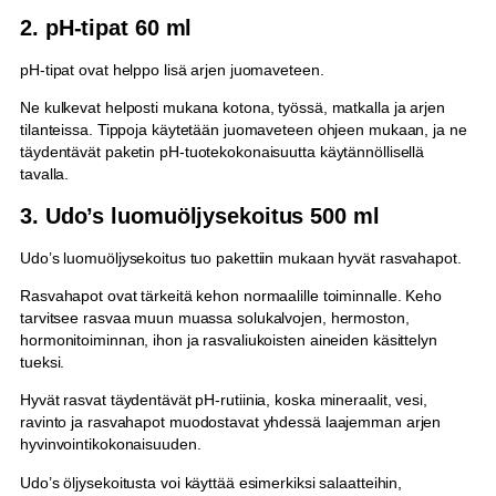
2. pH-tipat 60 ml
pH-tipat ovat helppo lisä arjen juomaveteen.
Ne kulkevat helposti mukana kotona, työssä, matkalla ja arjen
tilanteissa. Tippoja käytetään juomaveteen ohjeen mukaan, ja ne
täydentävät paketin pH-tuotekokonaisuutta käytännöllisellä
tavalla.
3. Udo’s luomuöljysekoitus 500 ml
Udo’s luomuöljysekoitus tuo pakettiin mukaan hyvät rasvahapot.
Rasvahapot ovat tärkeitä kehon normaalille toiminnalle. Keho
tarvitsee rasvaa muun muassa solukalvojen, hermoston,
hormonitoiminnan, ihon ja rasvaliukoisten aineiden käsittelyn
tueksi.
Hyvät rasvat täydentävät pH-rutiinia, koska mineraalit, vesi,
ravinto ja rasvahapot muodostavat yhdessä laajemman arjen
hyvinvointikokonaisuuden.
Udo’s öljysekoitusta voi käyttää esimerkiksi salaatteihin,