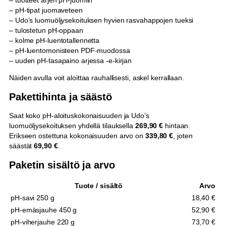
s
– pH-tipat juomaveteen
v
– Udo’s luomuöljysekoituksen hyvien rasvahappojen tueksi
a
– tulostetun pH-oppaan
h
– kolme pH-luentotallennetta
a
– pH-luentomonisteen PDF-muodossa
p
– uuden pH-tasapaino arjessa -e-kirjan
o
t
Näiden avulla voit aloittaa rauhallisesti, askel kerrallaan.
m
ä
Pakettihinta ja säästö
ä
r
Saat koko pH-aloituskokonaisuuden ja Udo’s
ä
luomuöljysekoituksen yhdellä tilauksella
269,90 €
hintaan.
Erikseen ostettuna kokonaisuuden arvo on
339,80 €
, joten
säästät
69,90 €
.
Paketin sisältö ja arvo
Tuote / sisältö
Arvo
pH-savi 250 g
18,40 €
pH-emäsjauhe 450 g
52,90 €
pH-viherjauhe 220 g
73,70 €