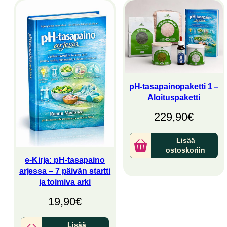
pH-tasapainopaketti 1 –
Aloituspaketti
229,90
€
Lisää
ostoskoriin
e-Kirja: pH-tasapaino
arjessa – 7 päivän startti
ja toimiva arki
19,90
€
Lisää