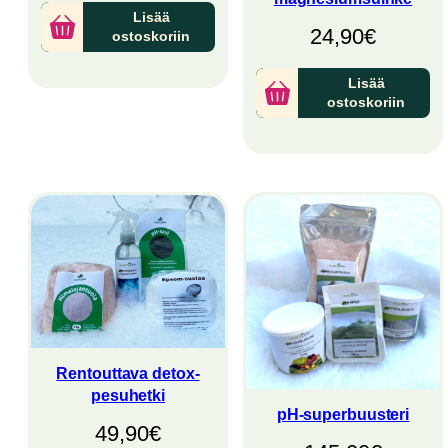
Lisää
24,90
€
ostoskoriin
Lisää
ostoskoriin
Rentouttava detox-
pesuhetki
pH-superbuusteri
49,90
€