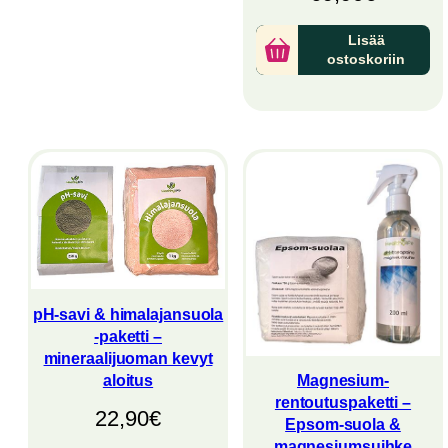
Lisää
ostoskoriin
pH-savi & himalajansuola
-paketti –
mineraalijuoman kevyt
aloitus
Magnesium-
rentoutuspaketti –
22,90
€
Epsom-suola &
magnesiumsuihke