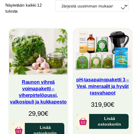
Näytetään kaikki 12
Sorted
tulosta
by
latest
pH-tasapainopaketti 3 –
Raunon vihreä
Vesi, mineraalit ja hyvät
voimapaketti –
rasvahapot
viherpirtelöpussi,
valkosipuli ja kukkapesto
319,90
€
29,90
€
Lisää
ostoskoriin
Lisää
ostoskoriin