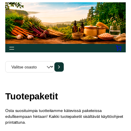
Siirry
sisältöön
Valitse
osasto
Tuotepaketit
Osta suosituimpia tuotteitamme kätevissä paketeissa
edullisempaan hintaan! Kaikki tuotepaketit sisältävät käyttöohjeet
printattuna.