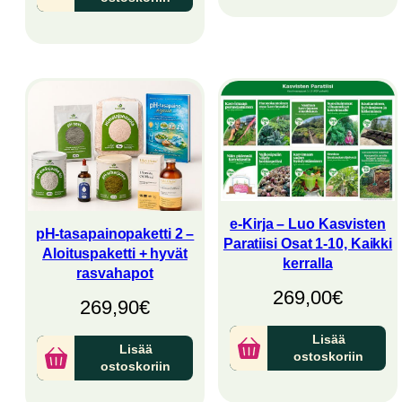
e-Kirja – Luo Kasvisten
pH-tasapainopaketti 2 –
Paratiisi Osat 1-10, Kaikki
Aloituspaketti + hyvät
kerralla
rasvahapot
269,00
€
269,90
€
Lisää
Lisää
ostoskoriin
ostoskoriin