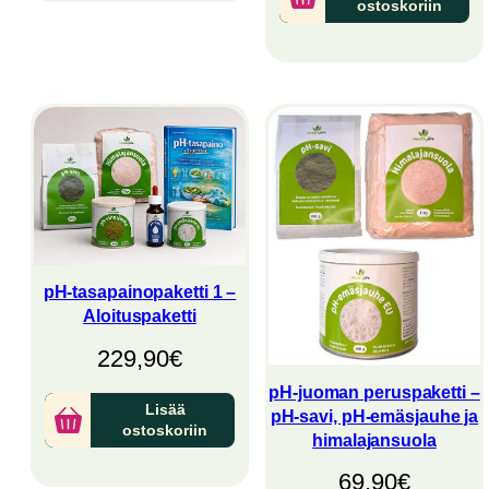
ostoskoriin
pH-tasapainopaketti 1 –
Aloituspaketti
229,90
€
pH-juoman peruspaketti –
Lisää
pH-savi, pH-emäsjauhe ja
ostoskoriin
himalajansuola
69,90
€