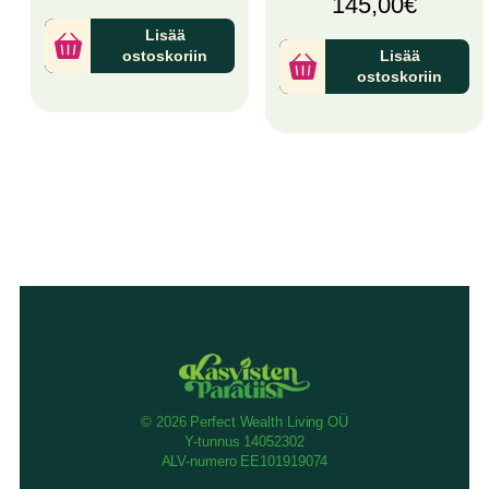
145,00
€
Lisää
ostoskoriin
Lisää
ostoskoriin
© 2026 Perfect Wealth Living OÜ
Y-tunnus 14052302
ALV-numero EE101919074