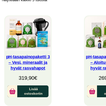
by
latest
pH-tasapainopaketti 3
pH-tasapa
– Vesi, mineraalit ja
– Aloitu
hyvät rasvahapot
hyvät r
319,90
€
26
Lisää
ostoskoriin
o