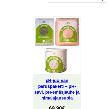
pH-juoman
peruspaketti – pH-
savi, pH-emäsjauhe ja
himalajansuola
69,90
€