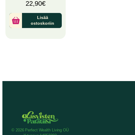
22,90
€
Lisää
ostoskoriin
© 2026 Perfect Wealth Living OÜ