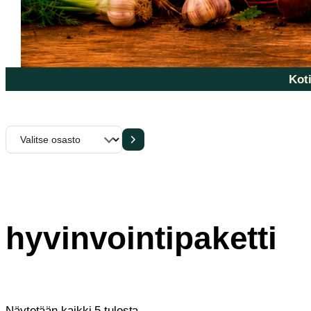
Koti
Valitse
osasto
hyvinvointipaketti
Sorted
Näytetään kaikki 5 tulosta