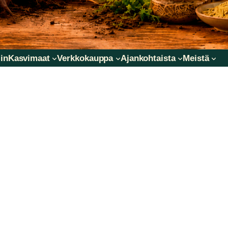
in
Kasvimaat
Verkkokauppa
Ajankohtaista
Meistä