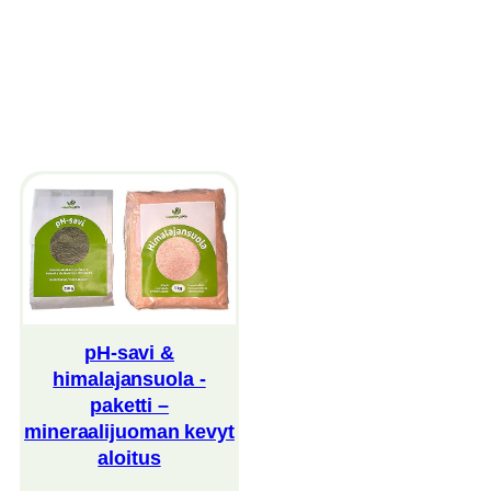
pH-savi &
himalajansuola -
paketti –
mineraalijuoman kevyt
aloitus