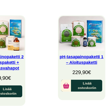
inopaketti 2
pH-tasapainopaketti 1
spaketti +
– Aloituspaketti
asvahapot
229,90
€
9,90
€
Lisää
ostoskoriin
Lisää
stoskoriin