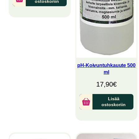
ostoskoriin
pH-Koivuntuhkauute 500
ml
17,90
€
Lisää
ostoskoriin