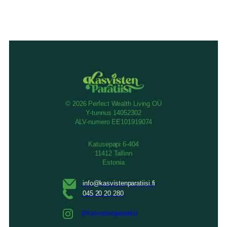
© 2026 Perfect Wealth Living OÜ
Y-tunnus 14052302
ALV-numero EE101919074
Katusepapi 6-404
11412 Tallinn
Estonia
@kasvistenparatiisi