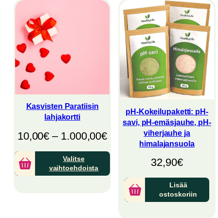
Kasvisten Paratiisin
pH-Kokeilupaketti: pH-
lahjakortti
savi, pH-emäsjauhe, pH-
viherjauhe ja
Hintaluokka:
10,00
€
–
1.000,00
€
himalajansuola
10,00€
Valitse
32,90
€
–
vaihtoehdoista
1.000,00€
Lisää
ostoskoriin