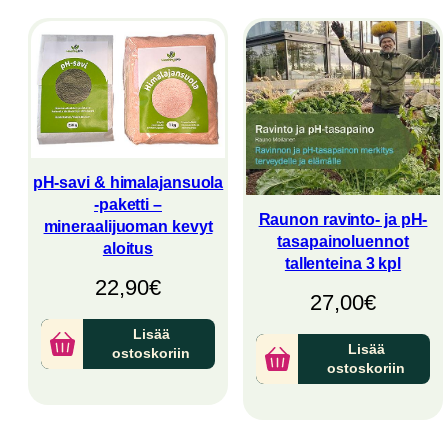
pH-savi & himalajansuola
-paketti –
Raunon ravinto- ja pH-
mineraalijuoman kevyt
tasapainoluennot
aloitus
tallenteina 3 kpl
22,90
€
27,00
€
Lisää
Lisää
ostoskoriin
ostoskoriin