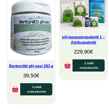
pH-tasapainopaketti 1 –
Aloituspaketti
229,90
€
Lisää
Bentoniitti pH-savi 283 g
ostoskoriin
39,50
€
Lisää
ostoskoriin