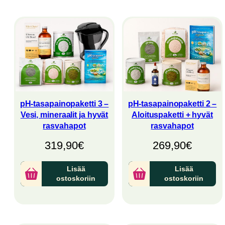
latest
pH-tasapainopaketti 3 –
pH-tasapainopaketti 2 –
Vesi, mineraalit ja hyvät
Aloituspaketti + hyvät
rasvahapot
rasvahapot
319,90
€
269,90
€
Lisää
Lisää
ostoskoriin
ostoskoriin