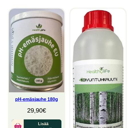
pH-emäsjauhe 180g
29,90
€
Lisää