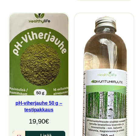
pH-viherjauhe 50 g –
testipakkaus
19,90
€
Lisää