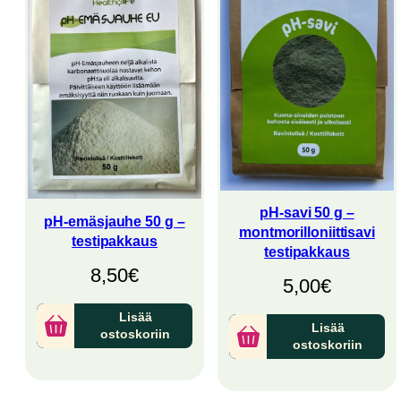
pH-savi 50 g –
pH-emäsjauhe 50 g –
montmorilloniittisavi
testipakkaus
testipakkaus
8,50
€
5,00
€
Lisää
Lisää
ostoskoriin
ostoskoriin