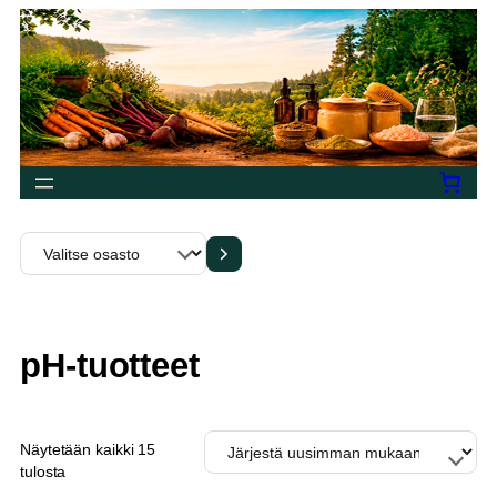
Siirry
sisältöön
Valitse
osasto
pH-tuotteet
Näytetään kaikki 15
Sorted
tulosta
by