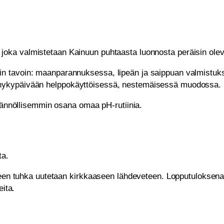
joka valmistetaan Kainuun puhtaasta luonnosta peräisin ole
n tavoin: maanparannuksessa, lipeän ja saippuan valmistuks
 nykypäivään helppokäyttöisessä, nestemäisessä muodossa.
säännöllisemmin osana omaa pH-rutiinia.
ta.
keen tuhka uutetaan kirkkaaseen lähdeveteen. Lopputuloksena 
eita.