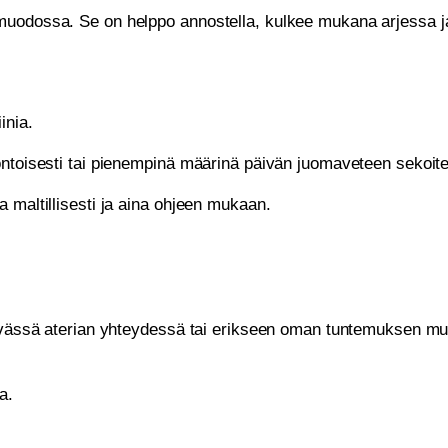
muodossa. Se on helppo annostella, kulkee mukana arjessa ja
inia.
ontoisesti tai pienempinä määrinä päivän juomaveteen sekoite
 maltillisesti ja aina ohjeen mukaan.
päivässä aterian yhteydessä tai erikseen oman tuntemuksen m
a.