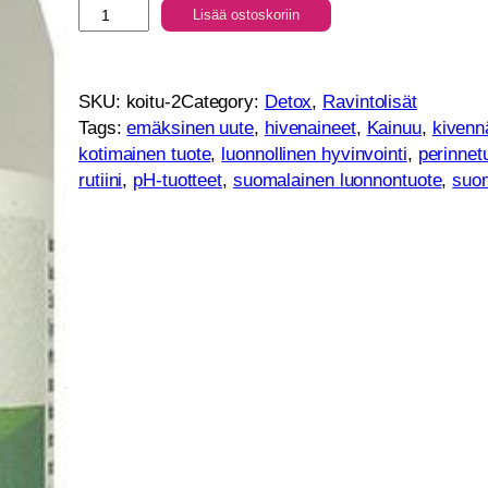
p
Lisää ostoskoriin
H
-
K
SKU:
koitu-2
Category:
Detox
, 
Ravintolisät
o
Tags:
emäksinen uute
, 
hivenaineet
, 
Kainuu
, 
kivenn
i
kotimainen tuote
, 
luonnollinen hyvinvointi
, 
perinnet
v
rutiini
, 
pH-tuotteet
, 
suomalainen luonnontuote
, 
suom
u
n
t
u
h
k
a
u
u
t
e
5