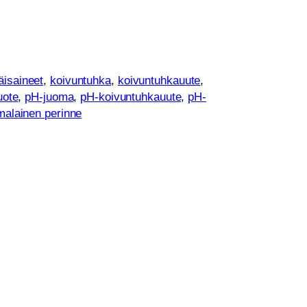
äisaineet
, 
koivuntuhka
, 
koivuntuhkauute
, 
uote
, 
pH-juoma
, 
pH-koivuntuhkauute
, 
pH-
alainen perinne