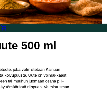
ute 500 ml
tuote, joka valmistetaan Kainuun
sta koivupuusta. Uute on voimakkaasti
eteen tai muuhun juomaan osana pH-
n käyttömäärästä riippuen. Valmistusmaa