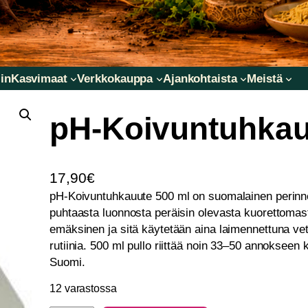
in
Kasvimaat
Verkkokauppa
Ajankohtaista
Meistä
pH-Koivuntuhkau
17,90
€
pH-Koivuntuhkauute 500 ml on suomalainen perinne
puhtaasta luonnosta peräisin olevasta kuorettoma
emäksinen ja sitä käytetään aina laimennettuna v
rutiinia. 500 ml pullo riittää noin 33–50 annoksee
Suomi.
12 varastossa