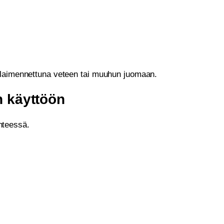
 laimennettuna veteen tai muuhun juomaan.
 käyttöön
nteessä.