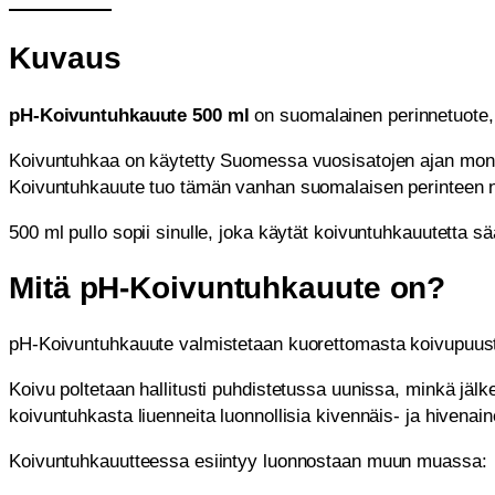
Kuvaus
pH-Koivuntuhkauute 500 ml
on suomalainen perinnetuote, 
Koivuntuhkaa on käytetty Suomessa vuosisatojen ajan moni
Koivuntuhkauute tuo tämän vanhan suomalaisen perinteen
500 ml pullo sopii sinulle, joka käytät koivuntuhkauutetta 
Mitä pH-Koivuntuhkauute on?
pH-Koivuntuhkauute valmistetaan kuorettomasta koivupuus
Koivu poltetaan hallitusti puhdistetussa uunissa, minkä jäl
koivuntuhkasta liuenneita luonnollisia kivennäis- ja hivenain
Koivuntuhkauutteessa esiintyy luonnostaan muun muassa: