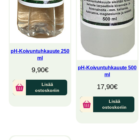
pH-Koivuntuhkauute 250
ml
pH-Koivuntuhkauute 500
9,90
€
ml
Lisää
17,90
€
ostoskoriin
Lisää
ostoskoriin