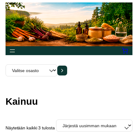
Siirry
sisältöön
Valitse
osasto
Kainuu
Sorted
Näytetään kaikki 3 tulosta
by