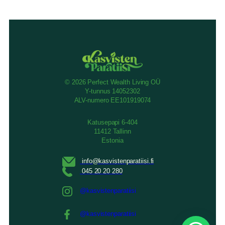
© 2026 Perfect Wealth Living OÜ
Y-tunnus 14052302
ALV-numero EE101919074
Katusepapi 6-404
11412 Tallinn
Estonia
@kasvistenparatiisi
@kasvistenparatiisi