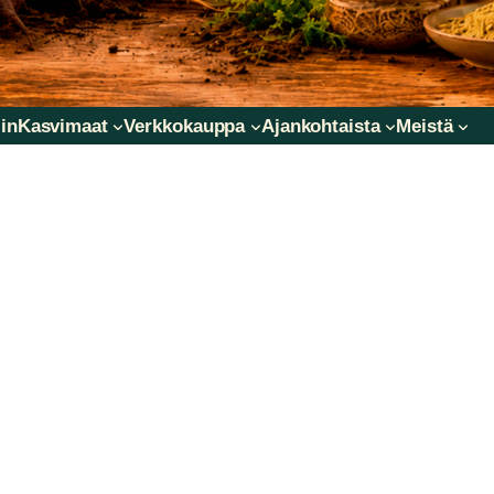
in
Kasvimaat
Verkkokauppa
Ajankohtaista
Meistä