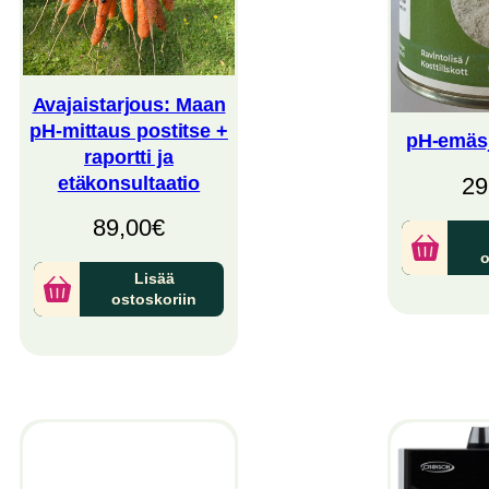
Avajaistarjous: Maan
pH-mittaus postitse +
pH-emäs
raportti ja
etäkonsultaatio
29
89,00
€
o
Lisää
ostoskoriin