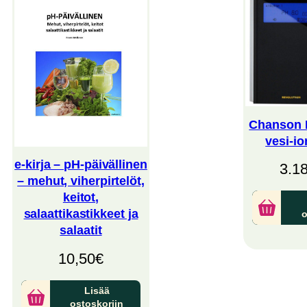
Chanson R
vesi-io
e-kirja – pH-päivällinen
3.1
– mehut, viherpirtelöt,
keitot,
salaattikastikkeet ja
o
salaatit
10,50
€
Lisää
ostoskoriin