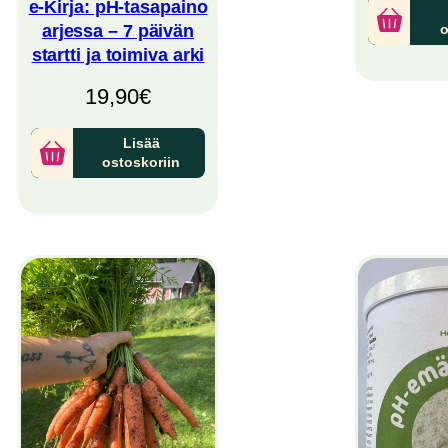
e-Kirja: pH-tasapaino
arjessa – 7 päivän
o
startti ja toimiva arki
19,90
€
Lisää
ostoskoriin