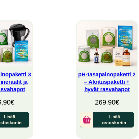
inopaketti 3
pH-tasapainopaketti 2
ineraalit ja
– Aloituspaketti +
asvahapot
hyvät rasvahapot
9,90
€
269,90
€
Lisää
Lisää
stoskoriin
ostoskoriin