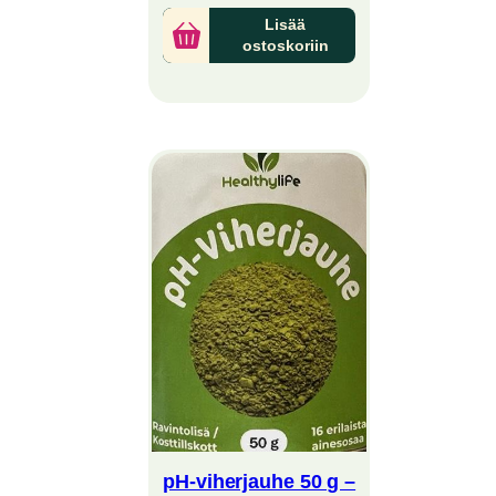
Lisää
ostoskoriin
OTE
ENNUKSESSA
pH-viherjauhe 50 g –