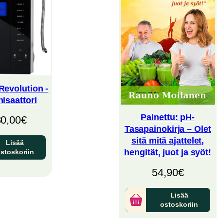
evolution -
nisaattori
Painettu: pH-
80,00
€
Tasapainokirja – Olet
sitä mitä ajattelet,
Lisää
hengität, juot ja syöt!
stoskoriin
54,90
€
Lisää
ostoskoriin