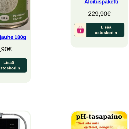
– Aloituspaketti
229,90
€
Lisää
ostoskoriin
jauhe 180g
,90
€
Lisää
stoskoriin