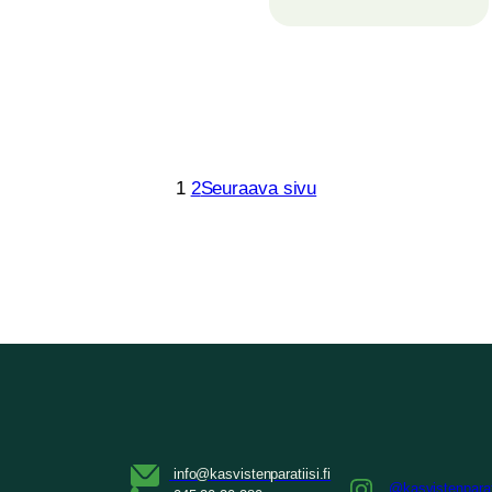
1
2
Seuraava sivu
@kasvistenparat