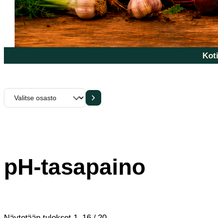
Koti
Valitse
osasto
pH-tasapaino
Sorted
Näytetään tulokset 1–16 / 20