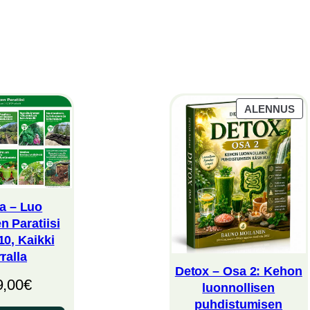
TU
ALENNUS
AL
ja – Luo
n Paratiisi
10, Kaikki
ralla
Detox – Osa 2: Kehon
9,00
€
luonnollisen
puhdistumisen