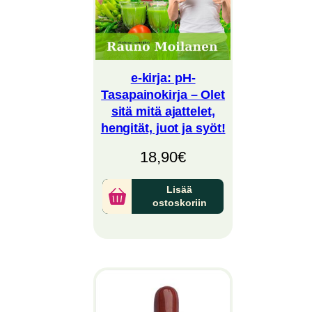
e-kirja: pH-
Tasapainokirja – Olet
sitä mitä ajattelet,
hengität, juot ja syöt!
18,90
€
Lisää
ostoskoriin