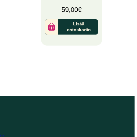
59,00
€
Lisää
ostoskoriin
iisi