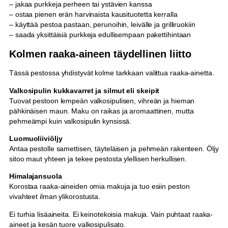
– jakaa purkkeja perheen tai ystävien kanssa
– ostaa pienen erän harvinaista kausituotetta kerralla
– käyttää pestoa pastaan, perunoihin, leivälle ja grilliruokiin
– saada yksittäisiä purkkeja edullisempaan pakettihintaan
Kolmen raaka-aineen täydellinen liitto
Tässä pestossa yhdistyvät kolme tarkkaan valittua raaka-ainetta.
Valkosipulin kukkavarret ja silmut eli skeipit
Tuovat pestoon lempeän valkosipulisen, vihreän ja hieman
pähkinäisen maun. Maku on raikas ja aromaattinen, mutta
pehmeämpi kuin valkosipulin kynsissä.
Luomuoliiviöljy
Antaa pestolle samettisen, täyteläisen ja pehmeän rakenteen. Öljy
sitoo maut yhteen ja tekee pestosta ylellisen herkullisen.
Himalajansuola
Korostaa raaka-aineiden omia makuja ja tuo esiin peston
vivahteet ilman ylikorostusta.
Ei turhia lisäaineita. Ei keinotekoisia makuja. Vain puhtaat raaka-
aineet ja kesän tuore valkosipulisato.