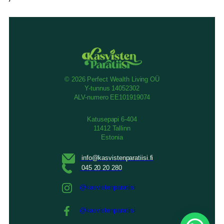
© 2026 Perfect Wealth Living OÜ
Y-tunnus 14052302
ALV-numero EE101919074
Katusepapi 6-404
11412 Tallinn
Estonia
@kasvistenparatiisi
@kasvistenparatiisi