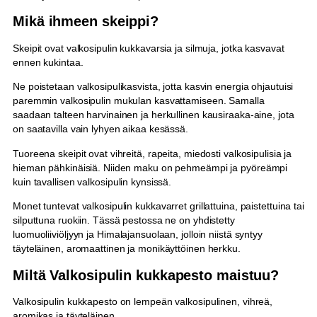
Mikä ihmeen skeippi?
Skeipit ovat valkosipulin kukkavarsia ja silmuja, jotka kasvavat
ennen kukintaa.
Ne poistetaan valkosipulikasvista, jotta kasvin energia ohjautuisi
paremmin valkosipulin mukulan kasvattamiseen. Samalla
saadaan talteen harvinainen ja herkullinen kausiraaka-aine, jota
on saatavilla vain lyhyen aikaa kesässä.
Tuoreena skeipit ovat vihreitä, rapeita, miedosti valkosipulisia ja
hieman pähkinäisiä. Niiden maku on pehmeämpi ja pyöreämpi
kuin tavallisen valkosipulin kynsissä.
Monet tuntevat valkosipulin kukkavarret grillattuina, paistettuina tai
silputtuna ruokiin. Tässä pestossa ne on yhdistetty
luomuoliiviöljyyn ja Himalajansuolaan, jolloin niistä syntyy
täyteläinen, aromaattinen ja monikäyttöinen herkku.
Miltä Valkosipulin kukkapesto maistuu?
Valkosipulin kukkapesto on lempeän valkosipulinen, vihreä,
aromikas ja täyteläinen.