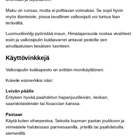
Maku on runsas, mutta ei polttavan voimakas. Se sopii hyvin
myös tilanteisiin, joissa tavallinen valkosipuli voi tuntua liian
terävältä.
Luomuoliiviöljy pyöristää maun, Himalajansuola nostaa vivahteet
esiin ja valkosipulin kukkavarret antavat pestolle sen
ainutlaatuisen kesäisen luonteen.
Käyttövinkkejä
Valkosipulin kukkapesto on erittäin monikäyttöinen.
Kokeile esimerkiksi näin:
Leivän päälle
Erityisen hyvää paahdetun hapanjuurileivän, rieskan,
saaristolaisleivän tai focaccian kanssa.
Pastaan
Käytä kuten viherpestoa. Sekoita kuuman pastan joukkoon ja
viimeistele halutessasi parmesaanilla, yrteillä tai paahdetuilla
siemenillä.