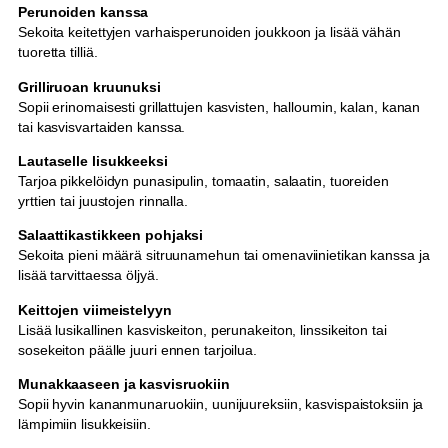
Perunoiden kanssa
Sekoita keitettyjen varhaisperunoiden joukkoon ja lisää vähän
tuoretta tilliä.
Grilliruoan kruunuksi
Sopii erinomaisesti grillattujen kasvisten, halloumin, kalan, kanan
tai kasvisvartaiden kanssa.
Lautaselle lisukkeeksi
Tarjoa pikkelöidyn punasipulin, tomaatin, salaatin, tuoreiden
yrttien tai juustojen rinnalla.
Salaattikastikkeen pohjaksi
Sekoita pieni määrä sitruunamehun tai omenaviinietikan kanssa ja
lisää tarvittaessa öljyä.
Keittojen viimeistelyyn
Lisää lusikallinen kasviskeiton, perunakeiton, linssikeiton tai
sosekeiton päälle juuri ennen tarjoilua.
Munakkaaseen ja kasvisruokiin
Sopii hyvin kananmunaruokiin, uunijuureksiin, kasvispaistoksiin ja
lämpimiin lisukkeisiin.