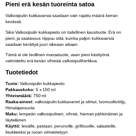
Pieni erä kesän tuoreinta satoa
Valkosipulin kukkavarsia saadaan vain rajattu määrä kerran
kesässä.
Siksi Valkosipulin kukkapesto on todellinen kausituote. Erä on
pieni, ja saatavuus riippuu siitä, kuinka paljon kukkavarsia
saadaan kerättyä juuri oikeaan aikaan.
Tämä ei ole teollinen massatuote, vaan pieni käsityönä
valmistettu erä kesän vihreää valkosipuliherkkua.
Tuotetiedot
Tuote:
Valkosipulin kukkapesto
Pakkauskoko:
5 x 150 ml
Yhteismäärä:
750 ml
Raaka-aineet:
valkosipulin kukkavarret ja silmut, luomuoliiviöljy,
Himalajansuola
Maku:
lempeän valkosipulinen, vihreä, hieman pähkinäinen ja
täyteläinen
Käyttö:
leivälle, pastaan, perunoille, grilliruoille, salaateille,
lisukkeeksi ja ruoan viimeistelyyn