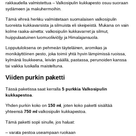
rakkaudella valmistettua – Valkosipulin kukkapesto osuu suoraan
5
sydämeen ja makuhermoihin.
0
m
Tämä vihreä herkku valmistetaan suomalaisen valkosipulin
l
tuoreista kukkavarsista ja silmuista eli skeipeistä. Mukana on vain
m
kolme raaka-ainetta: valkosipulin kukkavarret ja silmut,
ä
huippulaatuinen luomuoliiviöljy ja Himalajansuola.
ä
r
Lopputuloksena on pehmeän täyteläinen, aromikas ja
ä
monikäyttöinen pesto, joka toimii yhtä hyvin lämpimissä ruoissa,
kylmänä lisukkeena, leivän päällä, pastassa, perunoiden kanssa
tai vaikka lusikalla maisteltuna.
Viiden purkin paketti
Tässä paketissa saat kerralla
5 purkkia Valkosipulin
kukkapestoa
.
Yhden purkin koko on
150 ml
, joten koko paketti sisältää
yhteensä
750 ml
valkosipulin kukkapestoa.
Tämä paketti sopii sinulle, jos haluat:
– varata pestoa useampaan ruokaan