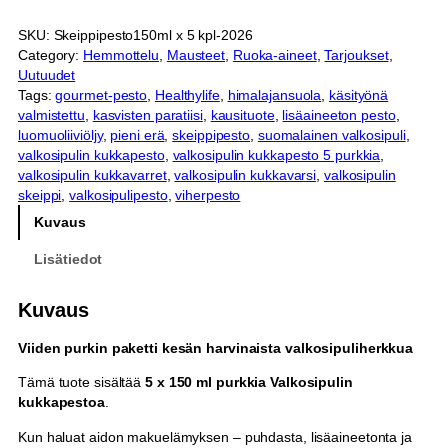
l
k
SKU:
Skeippipesto150ml x 5 kpl-2026
o
Category:
Hemmottelu
, 
Mausteet
, 
Ruoka-aineet
, 
Tarjoukset
, 
s
Uutuudet
i
Tags:
gourmet-pesto
, 
Healthylife
, 
himalajansuola
, 
käsityönä
p
valmistettu
, 
kasvisten paratiisi
, 
kausituote
, 
lisäaineeton pesto
, 
u
luomuoliiviöljy
, 
pieni erä
, 
skeippipesto
, 
suomalainen valkosipuli
, 
l
valkosipulin kukkapesto
, 
valkosipulin kukkapesto 5 purkkia
, 
i
valkosipulin kukkavarret
, 
valkosipulin kukkavarsi
, 
valkosipulin
n
skeippi
, 
valkosipulipesto
, 
viherpesto
k
u
Kuvaus
k
Lisätiedot
k
a
p
Kuvaus
e
s
Viiden purkin paketti kesän harvinaista valkosipuliherkkua
t
o
Tämä tuote sisältää
5 x 150 ml purkkia Valkosipulin
5
kukkapestoa
.
x
Kun haluat aidon makuelämyksen – puhdasta, lisäaineetonta ja
1