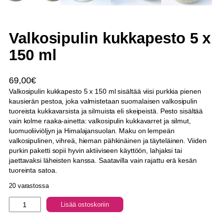
Valkosipulin kukkapesto 5 x
150 ml
69,00
€
Valkosipulin kukkapesto 5 x 150 ml sisältää viisi purkkia pienen
kausierän pestoa, joka valmistetaan suomalaisen valkosipulin
tuoreista kukkavarsista ja silmuista eli skeipeistä. Pesto sisältää
vain kolme raaka-ainetta: valkosipulin kukkavarret ja silmut,
luomuoliiviöljyn ja Himalajansuolan. Maku on lempeän
valkosipulinen, vihreä, hieman pähkinäinen ja täyteläinen. Viiden
purkin paketti sopii hyvin aktiiviseen käyttöön, lahjaksi tai
jaettavaksi läheisten kanssa. Saatavilla vain rajattu erä kesän
tuoreinta satoa.
20 varastossa
V
Lisää ostoskoriin
a