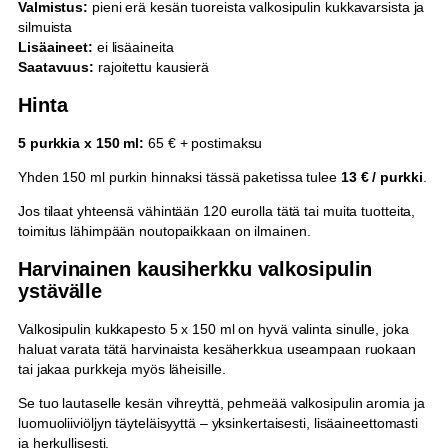
Valmistus:
pieni erä kesän tuoreista valkosipulin kukkavarsista ja
silmuista
Lisäaineet:
ei lisäaineita
Saatavuus:
rajoitettu kausierä
Hinta
5 purkkia x 150 ml:
65 € + postimaksu
Yhden 150 ml purkin hinnaksi tässä paketissa tulee
13 € / purkki
.
Jos tilaat yhteensä vähintään 120 eurolla tätä tai muita tuotteita,
toimitus lähimpään noutopaikkaan on ilmainen.
Harvinainen kausiherkku valkosipulin
ystävälle
Valkosipulin kukkapesto 5 x 150 ml on hyvä valinta sinulle, joka
haluat varata tätä harvinaista kesäherkkua useampaan ruokaan
tai jakaa purkkeja myös läheisille.
Se tuo lautaselle kesän vihreyttä, pehmeää valkosipulin aromia ja
luomuoliiviöljyn täyteläisyyttä – yksinkertaisesti, lisäaineettomasti
ja herkullisesti.