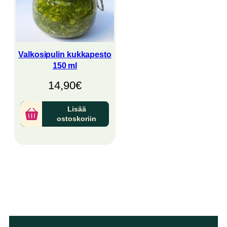
Valkosipulin kukkapesto
150 ml
14,90
€
Lisää
ostoskoriin