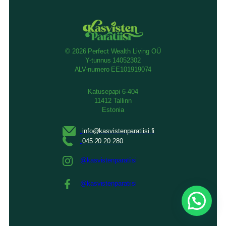
© 2026 Perfect Wealth Living OÜ
Y-tunnus 14052302
ALV-numero EE101919074
Katusepapi 6-404
11412 Tallinn
Estonia
@kasvistenparatiisi
@kasvistenparatiisi