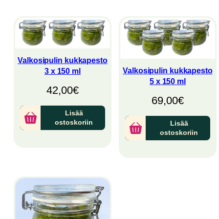
latest
Valkosipulin kukkapesto
Valkosipulin kukkapesto
3 x 150 ml
5 x 150 ml
42,00
€
69,00
€
Lisää
ostoskoriin
Lisää
ostoskoriin