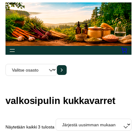
Siirry
sisältöön
Valitse
osasto
valkosipulin kukkavarret
Sorted
Näytetään kaikki 3 tulosta
by