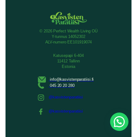
© 2026 Perfect Wealth Living OÜ
Y-tunnus 14052302
ALV-numero EE101919074
Katusepapi 6-404
11412 Tallinn
Estonia
@kasvistenparatiisi
@kasvistenparatiisi