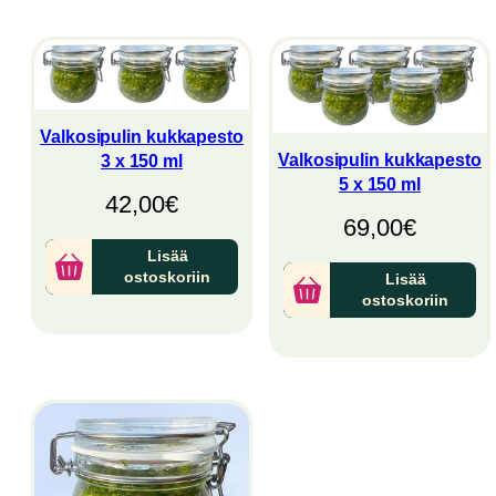
latest
Valkosipulin kukkapesto
Valkosipulin kukkapesto
3 x 150 ml
5 x 150 ml
42,00
€
69,00
€
Lisää
ostoskoriin
Lisää
ostoskoriin