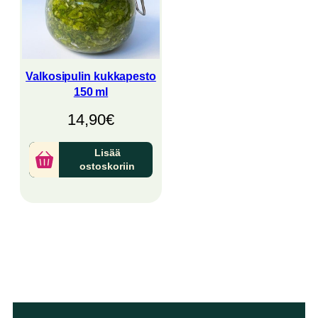
Valkosipulin kukkapesto
150 ml
14,90
€
Lisää
ostoskoriin