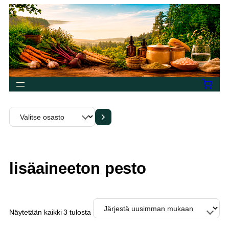
Siirry
sisältöön
Valitse
osasto
lisäaineeton pesto
Sorted
Näytetään kaikki 3 tulosta
by