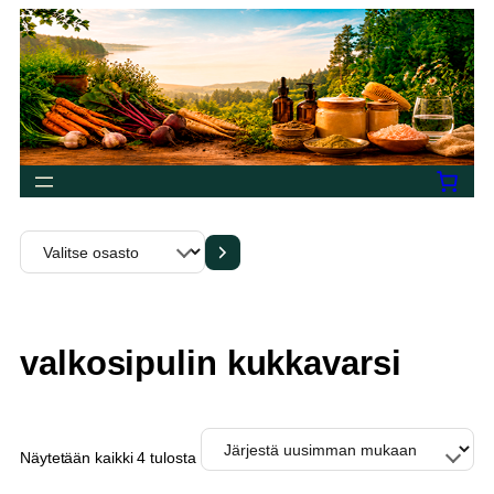
Siirry
sisältöön
Valitse
osasto
valkosipulin kukkavarsi
Sorted
Näytetään kaikki 4 tulosta
by