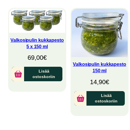
Valkosipulin kukkapesto
5 x 150 ml
69,00
€
Valkosipulin kukkapesto
150 ml
Lisää
ostoskoriin
14,90
€
Lisää
ostoskoriin