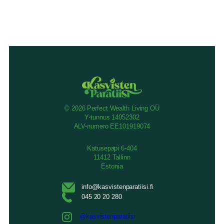
© 2026 Perfect Wealth Living OÜ
Y-tunnus 14052302
ALV-numero EE101919074
Katusepapi 6-404
11412 Tallinn
Estonia
@kasvistenparatiisi