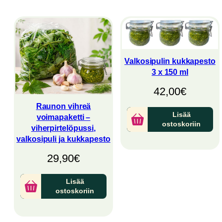
latest
Valkosipulin kukkapesto
3 x 150 ml
42,00
€
Raunon vihreä
Lisää
voimapaketti –
ostoskoriin
viherpirtelöpussi,
valkosipuli ja kukkapesto
29,90
€
Lisää
ostoskoriin