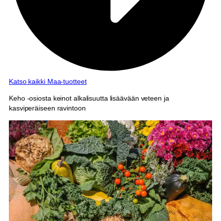
Katso kaikki Maa-tuotteet
Keho -osiosta keinot alkalisuutta lisäävään veteen ja
kasviperäiseen ravintoon