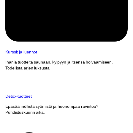
Kurssit ja luennot
Ihania tuotteita saunaan, kylpyyn ja itsensä hoivaamiseen.
Todellista arjen luksusta
Detox-tuotteet
Epäsäännöllistä syömistä ja huonompaa ravintoa?
Puhdistuskuurin aika.