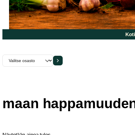
Koti
Valitse
osasto
maan happamuuden
Näytetään ainoa tulos