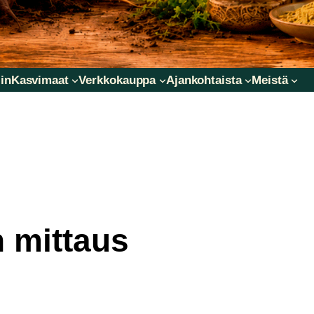
in
Kasvimaat
Verkkokauppa
Ajankohtaista
Meistä
 mittaus