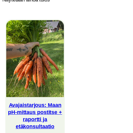
Avajaistarjous: Maan
pH-mittaus postitse +
raportti ja
etäkonsultaatio