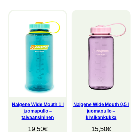
latest
Nalgene Wide Mouth 1 l
Nalgene Wide Mouth 0,5 l
juomapullo –
juomapullo –
taivaansininen
kirsikankukka
19,50
€
15,50
€