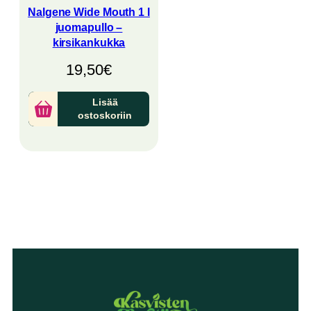
Nalgene Wide Mouth 1 l
juomapullo –
kirsikankukka
19,50
€
Lisää
ostoskoriin