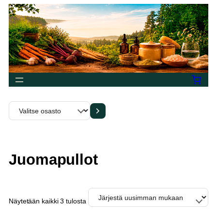
Siirry
sisältöön
Valitse
osasto
Juomapullot
Sorted
Näytetään kaikki 3 tulosta
by