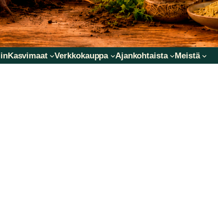
in
Kasvimaat
Verkkokauppa
Ajankohtaista
Meistä