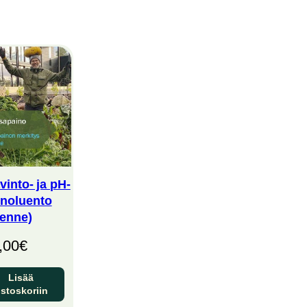
into- ja pH-
inoluento
lenne)
,00
€
Lisää
stoskoriin