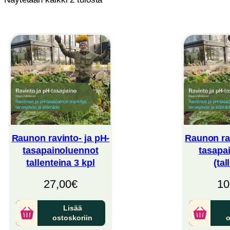
by
latest
Raunon ravinto- ja pH-
Raunon rav
tasapainoluennot
tasapa
tallenteina 3 kpl
(tal
27,00
€
10
Lisää
ostoskoriin
o