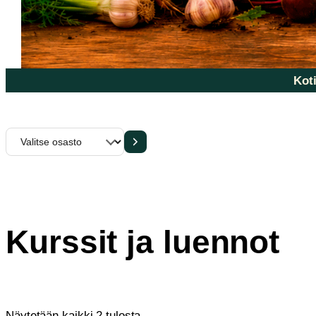
Koti
Valitse
osasto
Kurssit ja luennot
Sorted
Näytetään kaikki 2 tulosta