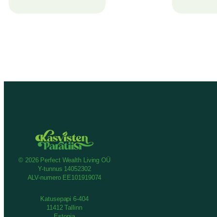
© 2026 Perfect Wealth Living OÜ
Y-tunnus 14052302
ALV-numero EE101919074
Katusepapi 6-404
11412 Tallinn
Estonia