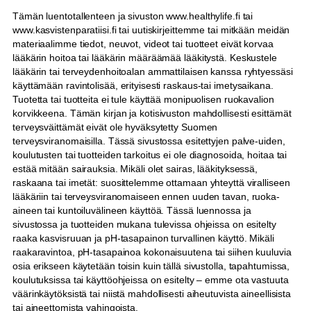
Tämän luentotallenteen ja sivuston www.healthylife.fi tai
www.kasvistenparatiisi.fi tai uutiskirjeittemme tai mitkään meidän
materiaalimme tiedot, neuvot, videot tai tuotteet eivät korvaa
lääkärin hoitoa tai lääkärin määräämää lääkitystä. Keskustele
lääkärin tai terveydenhoitoalan ammattilaisen kanssa ryhtyessäsi
käyttämään ravintolisää, erityisesti raskaus-tai imetysaikana.
Tuotetta tai tuotteita ei tule käyttää monipuolisen ruokavalion
korvikkeena. Tämän kirjan ja kotisivuston mahdollisesti esittämät
terveysväittämät eivät ole hyväksytetty Suomen
terveysviranomaisilla. Tässä sivustossa esitettyjen palve-uiden,
koulutusten tai tuotteiden tarkoitus ei ole diagnosoida, hoitaa tai
estää mitään sairauksia. Mikäli olet sairas, lääkityksessä,
raskaana tai imetät: suosittelemme ottamaan yhteyttä viralliseen
lääkäriin tai terveysviranomaiseen ennen uuden tavan, ruoka-
aineen tai kuntoiluvälineen käyttöä. Tässä luennossa ja
sivustossa ja tuotteiden mukana tulevissa ohjeissa on esitelty
raaka kasvisruuan ja pH-tasapainon turvallinen käyttö. Mikäli
raakaravintoa, pH-tasapainoa kokonaisuutena tai siihen kuuluvia
osia erikseen käytetään toisin kuin tällä sivustolla, tapahtumissa,
koulutuksissa tai käyttöohjeissa on esitelty – emme ota vastuuta
väärinkäytöksistä tai niistä mahdollisesti aiheutuvista aineellisista
tai aineettomista vahingoista.