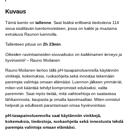
r
a
Kuvaus
v
i
Tämä luento on
tallenne
. Saat lisäksi erillisenä tiedostona 114
n
sivua sisältävän luentomonisteen, jossa on kaikki ja muutama
t
extrakuva Raunon luennolta.
o
-
Tallenteen pituus on
2h 23min
.
j
a
Oikeiden ravintoaineiden sivuvaikutus on kaikkinainen terveys ja
p
hyvinvointi!
– Rauno Moilanen
H
Rauno Moilanen kertoo tällä pH-tasapainoluennolla käytännön
-
vinkkejä, kokemuksia, ruokaohjeita sekä innostaa tekemään
t
parempia valintoja omaan elämääsi. Luennon jälkeen ymmärrät,
a
miten voit kääntää tehdyt kompromissit edukseksi, valita
s
paremmin. Saat myös tietää, mitä vaihtoehtoja on saatavissa
a
lähiluonnosta, kaupasta ja omalta kasvimaaltasi. Miten onnistut
p
helposti ja edullisesti parantamaan omaa hyvinvointiasi.
a
i
pH-tasapainoluennolta saat käytännön vinkkejä,
n
kokemuksia, tiedostoja, ruokaohjeita sekä innostusta tehdä
o
parempia valintoja omaan elämääsi.
l