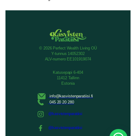
© 2026 Perfect Wealth Living OÜ
Y-tunnus 14052302
ALV-numero EE101919074
Katusepapi 6-404
11412 Tallinn
Estonia
@kasvistenparatiisi
@kasvistenparatiisi