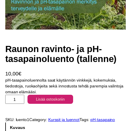
Raunon ravinto- ja pH-
tasapainoluento (tallenne)
10,00
€
pH-tasapainoluennolta saat käytännön vinkkejä, kokemuksia,
tiedostoja, ruokaohjeita sekä innostusta tehdä parempia valintoja
omaan elämääsi.
R
Lisää ostoskoriin
a
u
n
SKU:
luento1
Category:
Kurssit ja luennot
Tags:
pH-tasapaino
o
n
Kuvaus