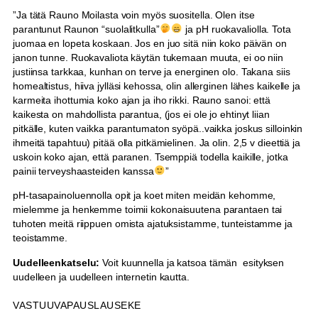
u
”Ja tätä Rauno Moilasta voin myös suositella. Olen itse
e
parantunut Raunon “suolalitkulla”
ja pH ruokavaliolla. Tota
n
juomaa en lopeta koskaan. Jos en juo sitä niin koko päivän on
t
janon tunne. Ruokavaliota käytän tukemaan muuta, ei oo niin
o
justiinsa tarkkaa, kunhan on terve ja energinen olo. Takana siis
(
homealtistus, hiiva jylläsi kehossa, olin allerginen lähes kaikelle ja
t
karmeita ihottumia koko ajan ja iho rikki. Rauno sanoi: että
a
kaikesta on mahdollista parantua, (jos ei ole jo ehtinyt liian
l
pitkälle, kuten vaikka parantumaton syöpä..vaikka joskus silloinkin
l
ihmeitä tapahtuu) pitää olla pitkämielinen. Ja olin. 2,5 v dieettiä ja
e
uskoin koko ajan, että paranen. Tsemppiä todella kaikille, jotka
n
painii terveyshaasteiden kanssa
”
n
pH-tasapainoluennolla opit ja koet miten meidän kehomme,
e
mielemme ja henkemme toimii kokonaisuutena parantaen tai
)
tuhoten meitä riippuen omista ajatuksistamme, tunteistamme ja
m
teoistamme.
ä
ä
Uudelleenkatselu:
Voit kuunnella ja katsoa tämän esityksen
r
uudelleen ja uudelleen internetin kautta.
ä
VASTUUVAPAUSLAUSEKE