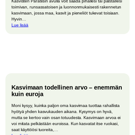
Kasvisten Paratiisin avulla voit saada pihallesi tai palstallesi
toimivan, runsassatoisen ja luonnonmukaisesti rakennetun
kasvimaan, jossa maa, kasvit ja pieneliöt tukevat toisiaan.
Hyvin…
:
Lue lisää
Oma
kasvisten
paratiisi
kesäksi
2026
Kasvimaan todellinen arvo – enemmän
kuin euroja
Moni kysyy, kuinka paljon oma kasvimaa tuottaa rahallista
hyötyä yhden kasvukauden aikana. Kysymys on hyvä,
mutta se kertoo vain osan totuudesta. Kasvimaan arvoa ei
voi mitata pelkästään euroissa. Kun kasvatat itse ruokasi,
saat käyttöösi tuoreita,…