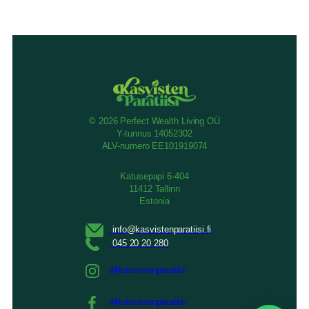
–
enemmän
kuin
euroja
© 2026 Perfect Wealth Living OÜ
Y-tunnus 14052302
ALV-numero EE101919074
Katusepapi 6-404
11412 Tallinn
Estonia
@kasvistenparatiisi
@kasvistenparatiisi