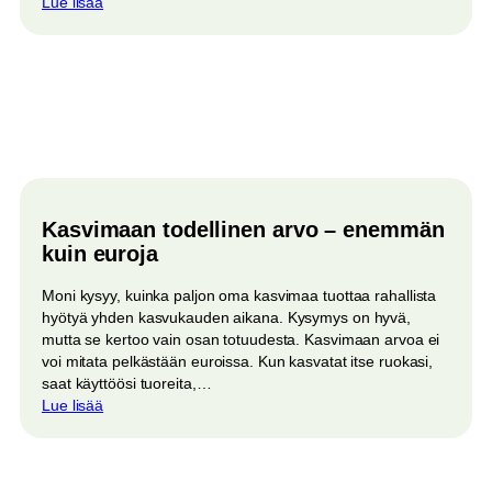
:
Lue lisää
Oma
kasvisten
paratiisi
kesäksi
2026
Kasvimaan todellinen arvo – enemmän
kuin euroja
Moni kysyy, kuinka paljon oma kasvimaa tuottaa rahallista
hyötyä yhden kasvukauden aikana. Kysymys on hyvä,
mutta se kertoo vain osan totuudesta. Kasvimaan arvoa ei
voi mitata pelkästään euroissa. Kun kasvatat itse ruokasi,
saat käyttöösi tuoreita,…
:
Lue lisää
Kasvimaan
todellinen
arvo