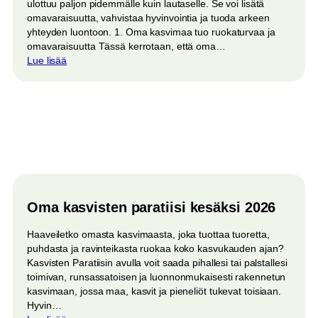
ulottuu paljon pidemmälle kuin lautaselle. Se voi lisätä
omavaraisuutta, vahvistaa hyvinvointia ja tuoda arkeen
yhteyden luontoon. 1. Oma kasvimaa tuo ruokaturvaa ja
omavaraisuutta Tässä kerrotaan, että oma…
:
Lue lisää
Miksi
oma
kasvimaa
on
enemmän
kuin
ruokaa?
Oma kasvisten paratiisi kesäksi 2026
Haaveiletko omasta kasvimaasta, joka tuottaa tuoretta,
puhdasta ja ravinteikasta ruokaa koko kasvukauden ajan?
Kasvisten Paratiisin avulla voit saada pihallesi tai palstallesi
toimivan, runsassatoisen ja luonnonmukaisesti rakennetun
kasvimaan, jossa maa, kasvit ja pieneliöt tukevat toisiaan.
Hyvin…