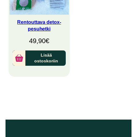
Rentouttava detox-
pesuhetki
49,90
€
Lisää
ostoskoriin