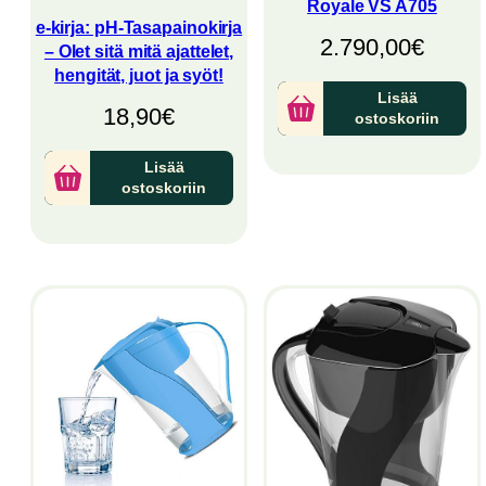
Royale VS A705
e-kirja: pH-Tasapainokirja
2.790,00
€
– Olet sitä mitä ajattelet,
hengität, juot ja syöt!
Lisää
18,90
€
ostoskoriin
Lisää
ostoskoriin