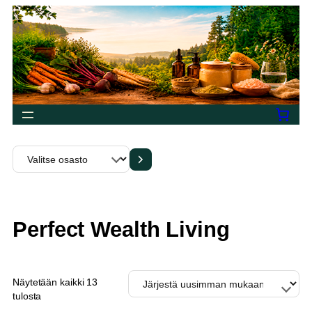
Siirry
sisältöön
Valitse
osasto
Perfect Wealth Living
Näytetään kaikki 13
Sorted
tulosta
by