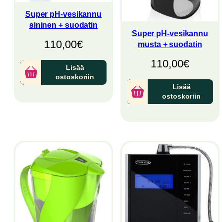
Super pH-vesikannu
sininen + suodatin
Super pH-vesikannu
110,00
€
musta + suodatin
110,00
€
Lisää
ostoskoriin
Lisää
ostoskoriin