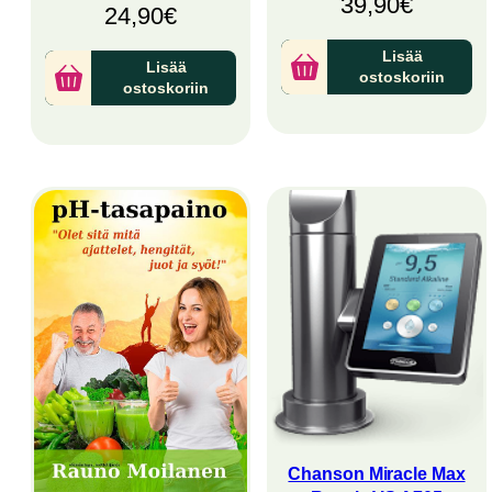
39,90
€
24,90
€
Lisää
Lisää
ostoskoriin
ostoskoriin
Chanson Miracle Max