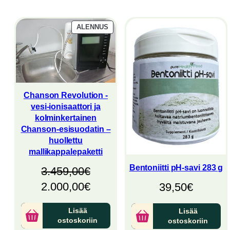
latest
TUOTE
ALENNUS
ALENNUKSESSA
Chanson Revolution -
vesi-ionisaattori ja
kolminkertainen
Chanson-esisuodatin –
huollettu
mallikappalepaketti
Bentoniitti pH-savi 283 g
3.459,00
€
Alkuperäinen
Nykyinen
2.000,00
€
39,50
€
hinta
hinta
Lisää
Lisää
oli:
on:
ostoskoriin
ostoskoriin