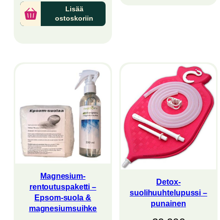
Lisää
ostoskoriin
Magnesium-
Detox-
rentoutuspaketti –
suolihuuhtelupussi –
Epsom-suola &
punainen
magnesiumsuihke