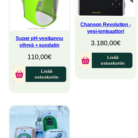
Chanson Revolution -
vesi-ionisaattori
Super pH-vesikannu
3.180,00
€
vihreä + suodatin
110,00
€
Lisää
ostoskoriin
Lisää
ostoskoriin