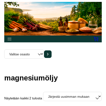
Siirry
sisältöön
Valitse
osasto
magnesiumöljy
Sorted
Näytetään kaikki 2 tulosta
by