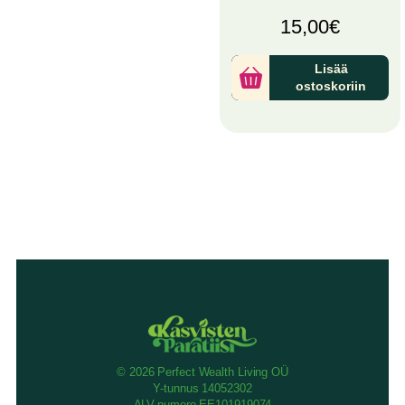
15,00
€
Lisää
ostoskoriin
© 2026 Perfect Wealth Living OÜ
Y-tunnus 14052302
ALV-numero EE101919074