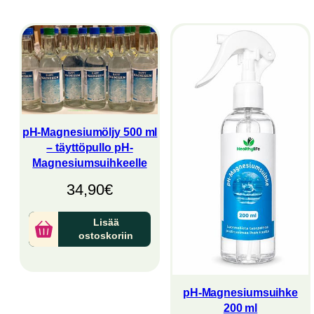
latest
pH-Magnesiumöljy 500 ml
– täyttöpullo pH-
Magnesiumsuihkeelle
34,90
€
Lisää
ostoskoriin
pH-Magnesiumsuihke
200 ml