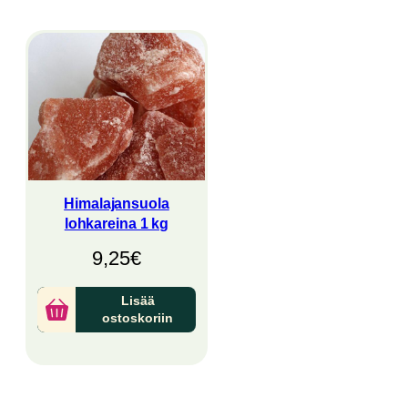
Himalajansuola
lohkareina 1 kg
9,25
€
Lisää
ostoskoriin