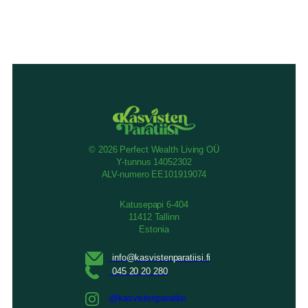
© 2026 Perfect Wealth Living OÜ
Y-tunnus 14052302
ALV-numero EE101919074
Katusepapi 6-404
11412 Tallinn
Estonia
@kasvistenparatiisi