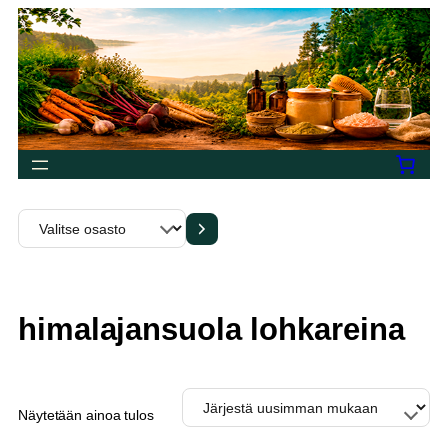
Siirry
sisältöön
Valitse
osasto
himalajansuola lohkareina
Näytetään ainoa tulos