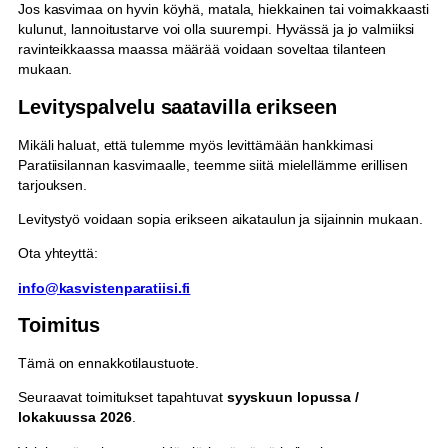
Jos kasvimaa on hyvin köyhä, matala, hiekkainen tai voimakkaasti
kulunut, lannoitustarve voi olla suurempi. Hyvässä ja jo valmiiksi
ravinteikkaassa maassa määrää voidaan soveltaa tilanteen
mukaan.
Levityspalvelu saatavilla erikseen
Mikäli haluat, että tulemme myös levittämään hankkimasi
Paratiisilannan kasvimaalle, teemme siitä mielellämme erillisen
tarjouksen.
Levitystyö voidaan sopia erikseen aikataulun ja sijainnin mukaan.
Ota yhteyttä:
info@kasvistenparatiisi.fi
Toimitus
Tämä on ennakkotilaustuote.
Seuraavat toimitukset tapahtuvat
syyskuun lopussa /
lokakuussa 2026
.