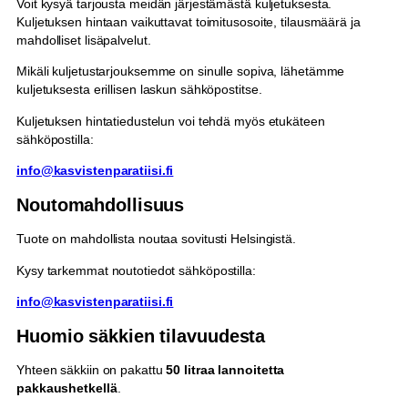
Voit kysyä tarjousta meidän järjestämästä kuljetuksesta.
Kuljetuksen hintaan vaikuttavat toimitusosoite, tilausmäärä ja
mahdolliset lisäpalvelut.
Mikäli kuljetustarjouksemme on sinulle sopiva, lähetämme
kuljetuksesta erillisen laskun sähköpostitse.
Kuljetuksen hintatiedustelun voi tehdä myös etukäteen
sähköpostilla:
info@kasvistenparatiisi.fi
Noutomahdollisuus
Tuote on mahdollista noutaa sovitusti Helsingistä.
Kysy tarkemmat noutotiedot sähköpostilla:
info@kasvistenparatiisi.fi
Huomio säkkien tilavuudesta
Yhteen säkkiin on pakattu
50 litraa lannoitetta
pakkaushetkellä
.