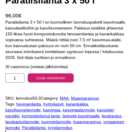
Paratiisilanta 3 x 50 l
96,00
€
Paratiisilanta 3 × 50 l on luonnollinen lannoituspaketti kasvimaalle,
kasvulaatikoihin ja kasvihuoneeseen. Pakkaus sisältää yhteensä
150 litraa hyvin kompostoitunutta hevosenlantaa ja kanankakkaa
sopivassa suhteessa. Määrä riittää noin 7,5 m² kasvimaa-alalle,
kun kasvualustan paksuus on noin 50 cm. Ennakkotilaustuote:
seuraava toimituserä toimitetaan syyskuun lopussa / lokakuussa
2026. Voit tilata tuotteen jo ennakkoon.
30 varastossa (voidaan jälkitoimittaa)
P
Lisää ostoskoriin
a
r
a
SKU:
lannoitus50-3
Category:
MAA
, 
Maanparannus
t
Tags:
hevosenlanta
, 
hyötykasvit
, 
kanankakka
, 
i
kasvihuonelannoite
, 
kasvimaa
, 
kasvimaalannoite
, 
kasvisten
i
paratiisi
, 
kompostoitunut lanta
, 
lannoite kasvimaalle
, 
lavakaulus
, 
s
lavakauluslannoite
, 
luonnonlannoite
, 
maanparannus
, 
orgaaninen
i
lannoite
, 
Paratiisilanta
, 
syyslannoitus
l