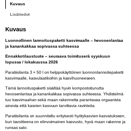
a
Kuvaus
n
Lisätiedot
t
a
3
Kuvaus
x
5
Luonnollinen lannoituspaketti kasvimaalle – hevosenlantaa
0
ja kanankakkaa sopivassa suhteessa
l
m
Ennakkotilaustuote – seuraava toimituserä syyskuun
ä
lopussa / lokakuussa 2026
ä
Paratiisilanta 3 × 50 l on helppokäyttöinen luonnonlannoitepaketti
r
kasvimaalle, kasvulaatikoihin ja kasvihuoneeseen.
ä
Tämä lannoituspaketti sisältää hyvin kompostoitunutta
hevosenlantaa ja kanankakkaa sopivassa suhteessa. Yhdistelmä
tuo kasvimaahan sekä maan rakennetta parantavaa orgaanista
ainesta että kasvien kasvuun tarvittavia ravinteita.
Paratiisilanta on suunniteltu erityisesti hyötykasvien kasvatukseen,
kun tavoitteena on elinvoimainen kasvusto, hyvä maan rakenne ja
runsas sato.