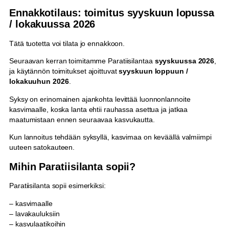
Ennakkotilaus: toimitus syyskuun lopussa
/ lokakuussa 2026
Tätä tuotetta voi tilata jo ennakkoon.
Seuraavan kerran toimitamme Paratiisilantaa
syyskuussa 2026
,
ja käytännön toimitukset ajoittuvat
syyskuun loppuun /
lokakuuhun 2026
.
Syksy on erinomainen ajankohta levittää luonnonlannoite
kasvimaalle, koska lanta ehtii rauhassa asettua ja jatkaa
maatumistaan ennen seuraavaa kasvukautta.
Kun lannoitus tehdään syksyllä, kasvimaa on keväällä valmiimpi
uuteen satokauteen.
Mihin Paratiisilanta sopii?
Paratiisilanta sopii esimerkiksi:
– kasvimaalle
– lavakauluksiin
– kasvulaatikoihin