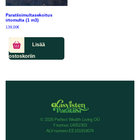
Paratiisimultasekoitus
irtomulta (1 m3)
139,00
€
Lisää
ostoskoriin
© 2026 Perfect Wealth Living OÜ
Y-tunnus 14052302
ALV-numero EE101919074