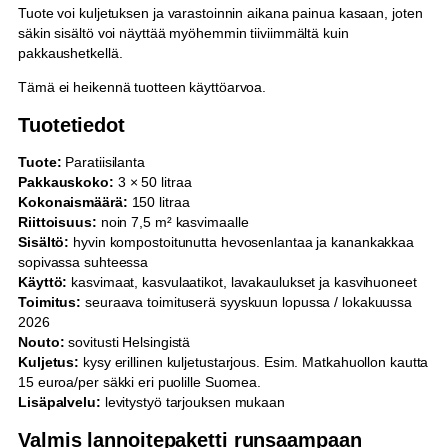
Tuote voi kuljetuksen ja varastoinnin aikana painua kasaan, joten
säkin sisältö voi näyttää myöhemmin tiiviimmältä kuin
pakkaushetkellä.
Tämä ei heikennä tuotteen käyttöarvoa.
Tuotetiedot
Tuote:
Paratiisilanta
Pakkauskoko:
3 × 50 litraa
Kokonaismäärä:
150 litraa
Riittoisuus:
noin 7,5 m² kasvimaalle
Sisältö:
hyvin kompostoitunutta hevosenlantaa ja kanankakkaa
sopivassa suhteessa
Käyttö:
kasvimaat, kasvulaatikot, lavakaulukset ja kasvihuoneet
Toimitus:
seuraava toimituserä syyskuun lopussa / lokakuussa
2026
Nouto:
sovitusti Helsingistä
Kuljetus:
kysy erillinen kuljetustarjous. Esim. Matkahuollon kautta
15 euroa/per säkki eri puolille Suomea.
Lisäpalvelu:
levitystyö tarjouksen mukaan
Valmis lannoitepaketti runsaampaan