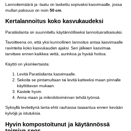
Lannoitemäärä ja -laatu on laskettu sopivaksi kasvimaalle, jossa
mullan paksuus on noin
50 cm
.
Kertalannoitus koko kasvukaudeksi
Paratiisilanta on suunniteltu käytännölliseksi lannoitusratkaisuksi.
Tavoitteena on, että yksi kunnollinen lannoitus antaa kasvimaalle
ravinteita koko kasvukauden ajaksi. Sen jälkeen kasvimaa
tarvitsee ennen kaikkea vettä, aurinkoa ja hyvää hoitoa.
Käyttö on yksinkertaista:
Levitä Paratiisilanta kasvimaalle.
Sekoita se pintamultaan tai levitä katteeksi maan pinnalle
käyttötavan mukaan.
Kastele hyvin.
Anna maan ja mikrobitoiminnan tehdä työnsä.
Syksyllä levitettynä lanta ehtii rauhassa tasaantua ennen kevään
kylvöjä ja istutuksia.
Hyvin kompostoitunut ja käytännössä
toimiva seos