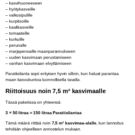
– kasvihuoneeseen
– hyötykasveille
– valkosipulille
– kurpitsoille
– kaalikasveille
– tomaateille
– kurkuille
– perunalle
– marjapensaille maanparannukseen
– uuden kasvimaan perustamiseen
– vanhan kasvimaan elvyttämiseen
Paratiisilanta sopii erityisen hyvin silloin, kun haluat parantaa
maan kasvukuntoa luonnollisella tavalla.
Riittoisuus noin 7,5 m² kasvimaalle
Tässä paketissa on yhteensä:
3 × 50 litraa = 150 litraa Paratiisilantaa
Tämä määrä riittää noin
7,5 m² kasvimaa-alalle
, kun lannoitus
tehdään ohjeellisen annostelun mukaan.