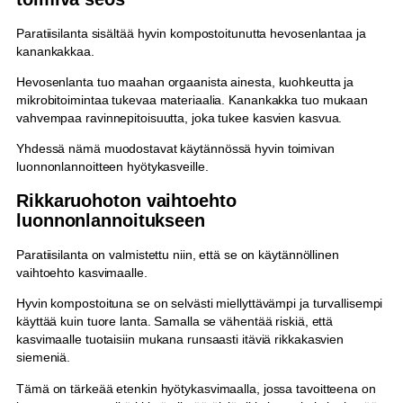
Paratiisilanta sisältää hyvin kompostoitunutta hevosenlantaa ja
kanankakkaa.
Hevosenlanta tuo maahan orgaanista ainesta, kuohkeutta ja
mikrobitoimintaa tukevaa materiaalia. Kanankakka tuo mukaan
vahvempaa ravinnepitoisuutta, joka tukee kasvien kasvua.
Yhdessä nämä muodostavat käytännössä hyvin toimivan
luonnonlannoitteen hyötykasveille.
Rikkaruohoton vaihtoehto
luonnonlannoitukseen
Paratiisilanta on valmistettu niin, että se on käytännöllinen
vaihtoehto kasvimaalle.
Hyvin kompostoituna se on selvästi miellyttävämpi ja turvallisempi
käyttää kuin tuore lanta. Samalla se vähentää riskiä, että
kasvimaalle tuotaisiin mukana runsaasti itäviä rikkakasvien
siemeniä.
Tämä on tärkeää etenkin hyötykasvimaalla, jossa tavoitteena on