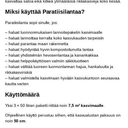
kasvattaa satoa eikä kitkeä ylimääräisiä rikkakasveja koko kesää.
Miksi käyttää Paratiisilantaa?
Paratiisilanta sopii sinulle, jos:
– haluat luonnonmukaisen lannoitepaketin kasvimaalle
– haluat lannoittaa kerralla koko kasvukauden tarpeisiin
– haluat parantaa maan rakennetta
– haluat hyödyntää hyvin kompostoitunutta lantaa
– haluat yhdistelmän hevosenlantaa ja kanankakkaa
– haluat helppokäyttöisen valmiin säkkituotteen
– haluat välttää tuoreen luonnonlannan hajua, hankaluutta ja
rikkakasviriskiä
– haluat valmistella kasvimaan hyvään kasvukuntoon seuraavaa
kautta varten
Käyttömäärä
Yksi 3 × 50 litran paketti riittää noin
7,5 m² kasvimaalle
.
Ohjeellinen käyttö perustuu siihen, että kasvualustan paksuus on
noin
50 cm
.