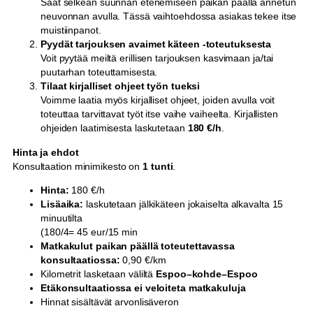
Saat selkeän suunnan etenemiseen paikan päällä annetun
ä
neuvonnan avulla. Tässä vaihtoehdossa asiakas tekee itse
muistiinpanot.
Pyydät tarjouksen avaimet käteen -toteutuksesta
Voit pyytää meiltä erillisen tarjouksen kasvimaan ja/tai
puutarhan toteuttamisesta.
Tilaat kirjalliset ohjeet työn tueksi
Voimme laatia myös kirjalliset ohjeet, joiden avulla voit
toteuttaa tarvittavat työt itse vaihe vaiheelta. Kirjallisten
ohjeiden laatimisesta laskutetaan
180 €/h
.
Hinta ja ehdot
Konsultaation minimikesto on
1 tunti
.
Hinta:
180 €/h
Lisäaika:
laskutetaan jälkikäteen jokaiselta alkavalta 15
minuutilta
(180/4= 45 eur/15 min
Matkakulut paikan päällä toteutettavassa
konsultaatiossa:
0,90 €/km
Kilometrit lasketaan väliltä
Espoo–kohde–Espoo
Etäkonsultaatiossa ei veloiteta matkakuluja
Hinnat sisältävät arvonlisäveron