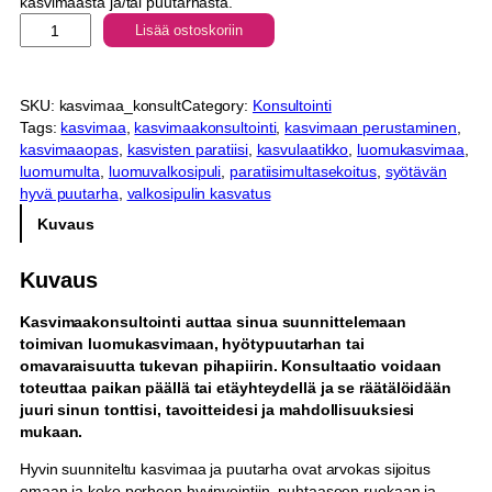
kasvimaasta ja/tai puutarhasta.
K
Lisää ostoskoriin
a
s
v
SKU:
kasvimaa_konsult
Category:
Konsultointi
i
Tags:
kasvimaa
, 
kasvimaakonsultointi
, 
kasvimaan perustaminen
, 
m
kasvimaaopas
, 
kasvisten paratiisi
, 
kasvulaatikko
, 
luomukasvimaa
, 
a
luomumulta
, 
luomuvalkosipuli
, 
paratiisimultasekoitus
, 
syötävän
a
hyvä puutarha
, 
valkosipulin kasvatus
k
o
Kuvaus
n
s
Kuvaus
u
l
Kasvimaakonsultointi auttaa sinua suunnittelemaan
t
toimivan luomukasvimaan, hyötypuutarhan tai
o
omavaraisuutta tukevan pihapiirin. Konsultaatio voidaan
i
toteuttaa paikan päällä tai etäyhteydellä ja se räätälöidään
n
juuri sinun tonttisi, tavoitteidesi ja mahdollisuuksiesi
t
mukaan.
i
(
Hyvin suunniteltu kasvimaa ja puutarha ovat arvokas sijoitus
k
omaan ja koko perheen hyvinvointiin, puhtaaseen ruokaan ja