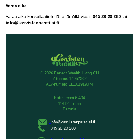
Varaa aika
Varaa aika konsultaatiolle lähettämällä viesti:
045 20 20 280
tai
info@kasvistenparatiisi.fi
© 2026 Perfect Wealth Living OÜ
Y-tunnus 14052302
ALV-numero EE101919074
Katusepapi 6-404
11412 Tallinn
Estonia