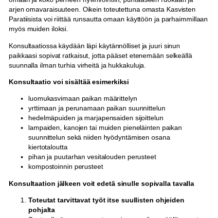
ä
arjen omavaraisuuteen. Oikein toteutettuna omasta Kasvisten
y
Paratiisista voi riittää runsautta omaan käyttöön ja parhaimmillaan
n
myös muiden iloksi.
t
i
Konsultaatiossa käydään läpi käytännölliset ja juuri sinun
t
paikkaasi sopivat ratkaisut, jotta pääset etenemään selkeällä
a
suunnalla ilman turhia virheitä ja hukkakuluja.
i
Konsultaatio voi sisältää esimerkiksi
e
t
luomukasvimaan paikan määrittelyn
ä
yrttimaan ja perunamaan paikan suunnittelun
y
hedelmäpuiden ja marjapensaiden sijoittelun
h
lampaiden, kanojen tai muiden pieneläinten paikan
t
suunnittelun sekä niiden hyödyntämisen osana
e
kiertotaloutta
y
pihan ja puutarhan vesitalouden perusteet
s
kompostoinnin perusteet
)
m
Konsultaation jälkeen voit edetä sinulle sopivalla tavalla
ä
Toteutat tarvittavat työt itse suullisten ohjeiden
ä
pohjalta
r