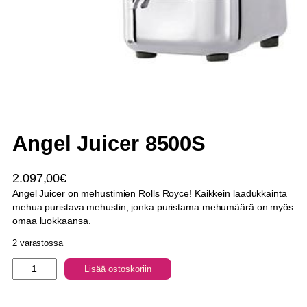
Angel Juicer 8500S
2.097,00
€
Angel Juicer on mehustimien Rolls Royce! Kaikkein laadukkainta
mehua puristava mehustin, jonka puristama mehumäärä on myös
omaa luokkaansa.
2 varastossa
A
Lisää ostoskoriin
n
g
e