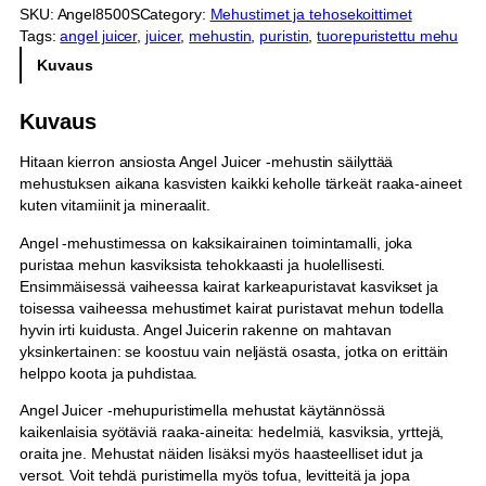
SKU:
Angel8500S
Category:
Mehustimet ja tehosekoittimet
l
Tags:
angel juicer
, 
juicer
, 
mehustin
, 
puristin
, 
tuorepuristettu mehu
J
u
Kuvaus
i
c
Kuvaus
e
r
Hitaan kierron ansiosta Angel Juicer -mehustin säilyttää
8
mehustuksen aikana kasvisten kaikki keholle tärkeät raaka-aineet
5
kuten vitamiinit ja mineraalit.
0
0
Angel -mehustimessa on kaksikairainen toimintamalli, joka
S
puristaa mehun kasviksista tehokkaasti ja huolellisesti.
m
Ensimmäisessä vaiheessa kairat karkeapuristavat kasvikset ja
ä
toisessa vaiheessa mehustimet kairat puristavat mehun todella
ä
hyvin irti kuidusta. Angel Juicerin rakenne on mahtavan
r
yksinkertainen: se koostuu vain neljästä osasta, jotka on erittäin
ä
helppo koota ja puhdistaa.
Angel Juicer -mehupuristimella mehustat käytännössä
kaikenlaisia syötäviä raaka-aineita: hedelmiä, kasviksia, yrttejä,
oraita jne. Mehustat näiden lisäksi myös haasteelliset idut ja
versot. Voit tehdä puristimella myös tofua, levitteitä ja jopa