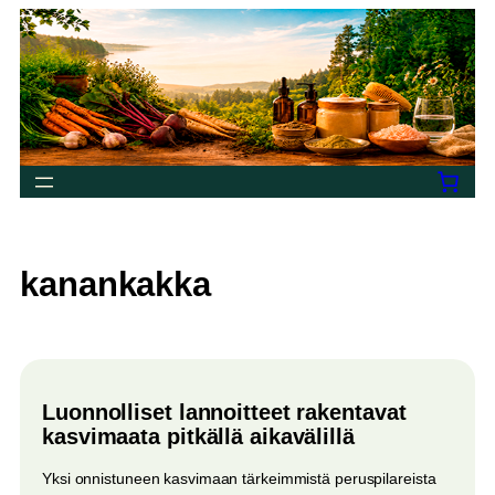
Siirry
sisältöön
kanankakka
Luonnolliset lannoitteet rakentavat
kasvimaata pitkällä aikavälillä
Yksi onnistuneen kasvimaan tärkeimmistä peruspilareista