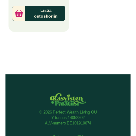
Lisää
ostoskoriin
© 2026 Perfect Wealth Living OÜ
Y-tunnus 14052302
ALV-numero EE101919074