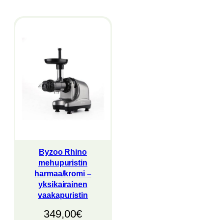
Byzoo Rhino
mehupuristin
harmaa/kromi –
yksikairainen
vaakapuristin
349,00
€