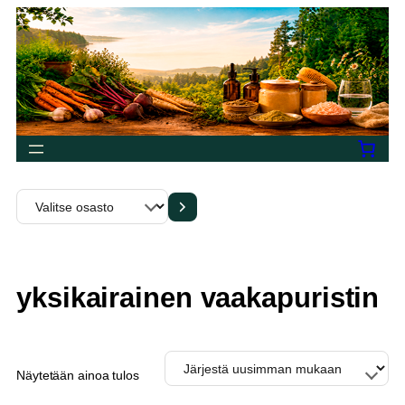
Siirry
sisältöön
Valitse
osasto
yksikairainen vaakapuristin
Näytetään ainoa tulos