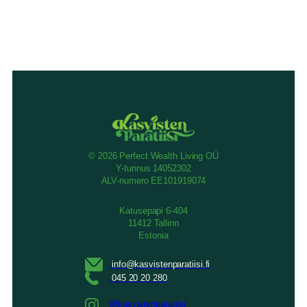
© 2026 Perfect Wealth Living OÜ
Y-tunnus 14052302
ALV-numero EE101919074
Katusepapi 6-404
11412 Tallinn
Estonia
@kasvistenparatiisi