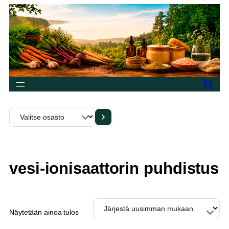
Siirry
sisältöön
Valitse
osasto
vesi-ionisaattorin puhdistus
Näytetään ainoa tulos