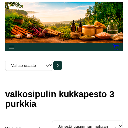
Siirry
sisältöön
Valitse
osasto
valkosipulin kukkapesto 3
purkkia