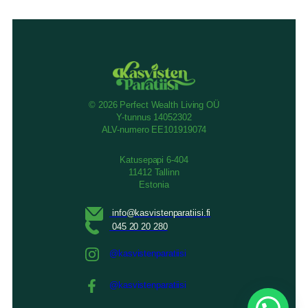
© 2026 Perfect Wealth Living OÜ
Y-tunnus 14052302
ALV-numero EE101919074
Katusepapi 6-404
11412 Tallinn
Estonia
@kasvistenparatiisi
@kasvistenparatiisi