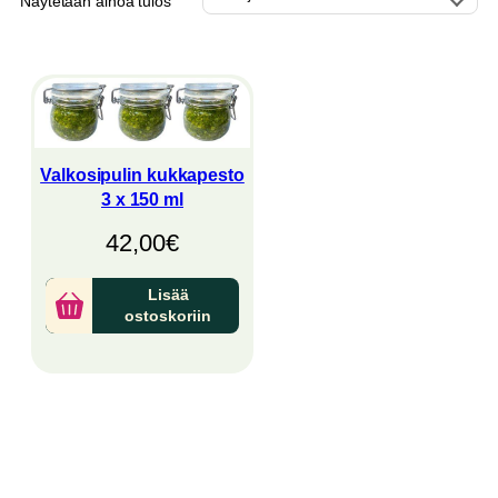
Näytetään ainoa tulos
Valkosipulin kukkapesto
3 x 150 ml
42,00
€
Lisää
ostoskoriin