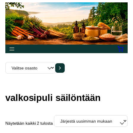
Siirry
sisältöön
Valitse
osasto
valkosipuli säilöntään
Sorted
Näytetään kaikki 2 tulosta
by