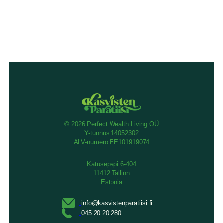
© 2026 Perfect Wealth Living OÜ
Y-tunnus 14052302
ALV-numero EE101919074
Katusepapi 6-404
11412 Tallinn
Estonia