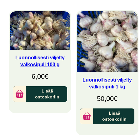
latest
Luonnollisesti viljelty
valkosipuli 100 g
6,00
€
Luonnollisesti viljelty
valkosipuli 1 kg
Lisää
ostoskoriin
50,00
€
Lisää
ostoskoriin