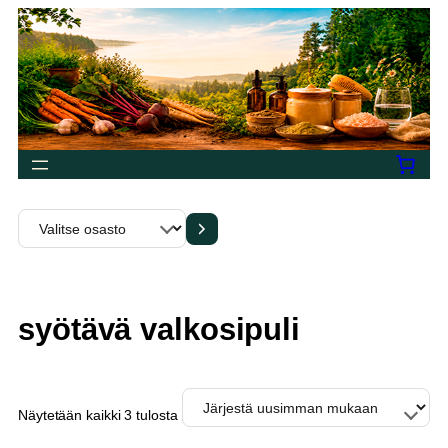
Siirry
sisältöön
Valitse
osasto
syötävä valkosipuli
Sorted
Näytetään kaikki 3 tulosta
by