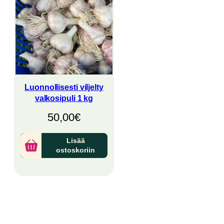
Luonnollisesti viljelty
valkosipuli 1 kg
50,00
€
Lisää
ostoskoriin