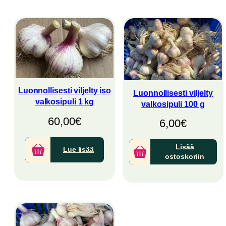
latest
Luonnollisesti viljelty iso
Luonnollisesti viljelty
valkosipuli 1 kg
valkosipuli 100 g
60,00
€
6,00
€
Lisää
Lue lisää
ostoskoriin