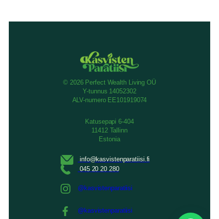
© 2026 Perfect Wealth Living OÜ
Y-tunnus 14052302
ALV-numero EE101919074
Katusepapi 6-404
11412 Tallinn
Estonia
@kasvistenparatiisi
@kasvistenparatiisi