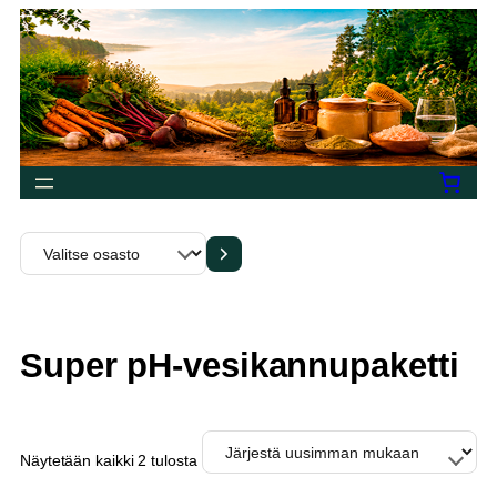
Siirry
sisältöön
Valitse
osasto
Super pH-vesikannupaketti
Sorted
Näytetään kaikki 2 tulosta
by