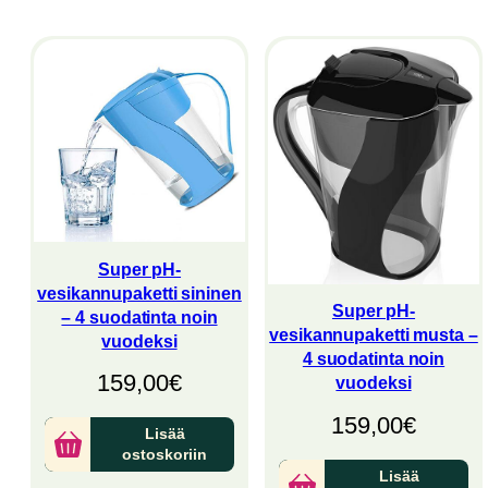
latest
Super pH-
vesikannupaketti sininen
Super pH-
– 4 suodatinta noin
vesikannupaketti musta –
vuodeksi
4 suodatinta noin
159,00
€
vuodeksi
159,00
€
Lisää
ostoskoriin
Lisää