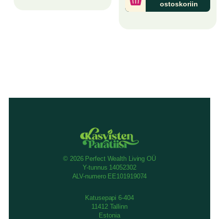
ostoskoriin
© 2026 Perfect Wealth Living OÜ
Y-tunnus 14052302
ALV-numero EE101919074
Katusepapi 6-404
11412 Tallinn
Estonia