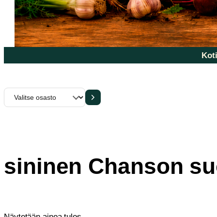
Koti
Valitse
osasto
sininen Chanson su
Näytetään ainoa tulos