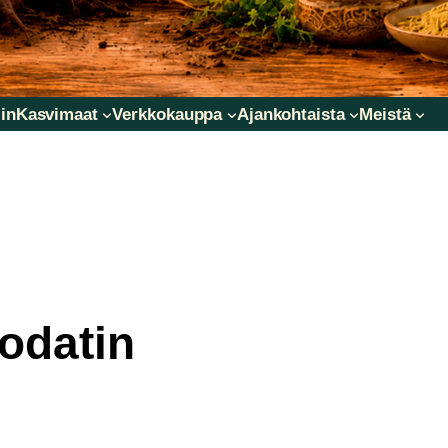
in
Kasvimaat
Verkkokauppa
Ajankohtaista
Meistä
odatin