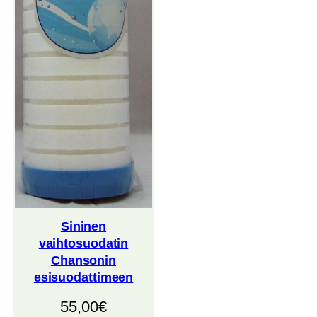
Sininen
vaihtosuodatin
Chansonin
esisuodattimeen
55,00
€