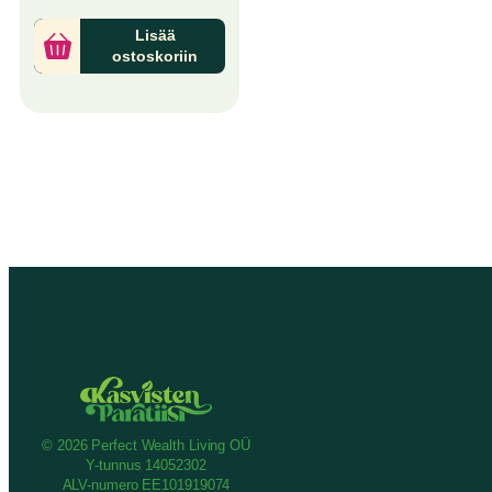
Lisää
ostoskoriin
© 2026 Perfect Wealth Living OÜ
Y-tunnus 14052302
ALV-numero EE101919074