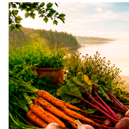
Siirry
sisältöön