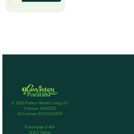
© 2026 Perfect Wealth Living OÜ
Y-tunnus 14052302
ALV-numero EE101919074
Katusepapi 6-404
11412 Tallinn