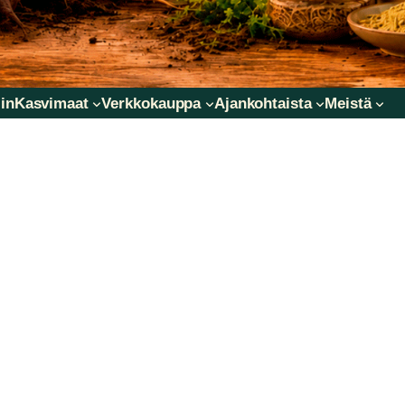
in
Kasvimaat
Verkkokauppa
Ajankohtaista
Meistä