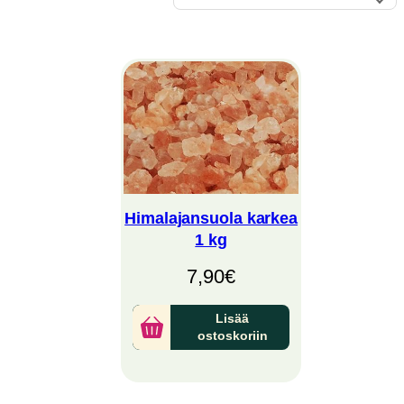
Himalajansuola karkea
1 kg
7,90
€
Lisää
ostoskoriin