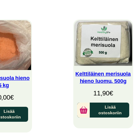
Kelttiläinen merisuola
suola hieno
hieno luomu, 500g
5 kg
11,90
€
0,00
€
Lisää
Lisää
ostoskoriin
stoskoriin