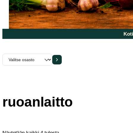
Koti
Valitse
osasto
ruoanlaitto
Sorted
Näytetään kaikki 4 tulosta