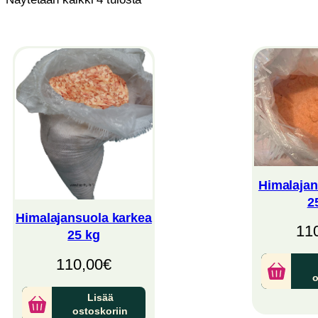
by
latest
Himalajan
2
Himalajansuola karkea
11
25 kg
110,00
€
o
Lisää
ostoskoriin