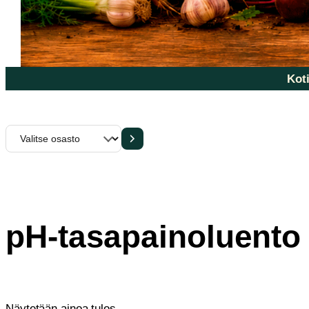
Koti
Valitse
osasto
pH-tasapainoluento
Näytetään ainoa tulos