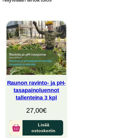
Raunon ravinto- ja pH-
tasapainoluennot
tallenteina 3 kpl
27,00
€
Lisää
ostoskoriin