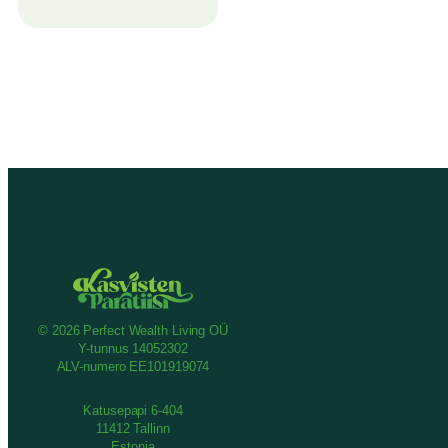
© 2026 Perfect Wealth Living OÜ
Y-tunnus 14052302
ALV-numero EE101919074
Katusepapi 6-404
11412 Tallinn
Estonia