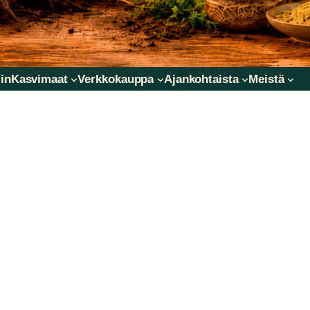
in
Kasvimaat
Verkkokauppa
Ajankohtaista
Meistä