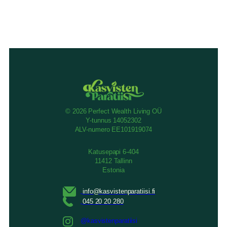
© 2026 Perfect Wealth Living OÜ
Y-tunnus 14052302
ALV-numero EE101919074
Katusepapi 6-404
11412 Tallinn
Estonia
@kasvistenparatiisi