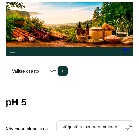
Siirry
sisältöön
Valitse
osasto
pH 5
Näytetään ainoa tulos