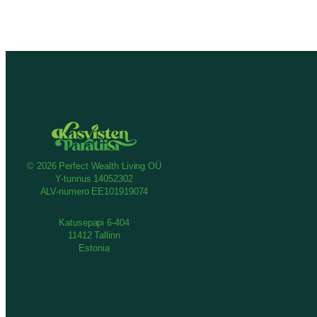
© 2026 Perfect Wealth Living OÜ
Y-tunnus 14052302
ALV-numero EE101919074
Katusepapi 6-404
11412 Tallinn
Estonia