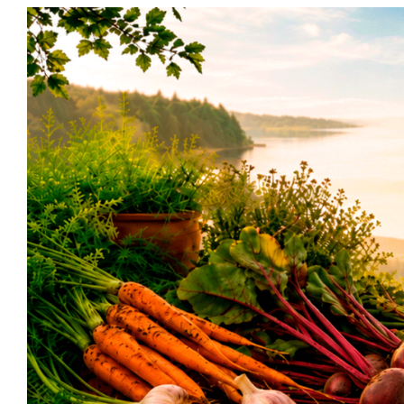
Siirry
sisältöön