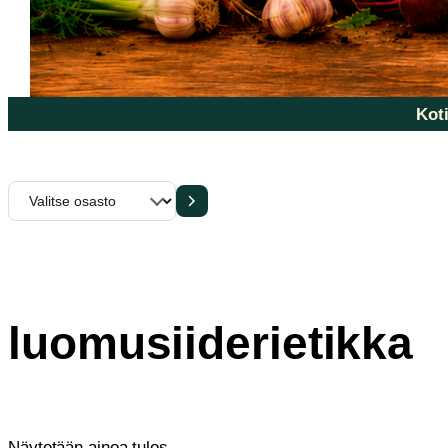
Koti
Valitse
osasto
luomusiiderietikka
Näytetään ainoa tulos