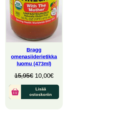
Bragg
omenasiiderietikka
luomu (473ml)
Alkuperäinen
Nykyinen
15,95
€
10,00
€
hinta
hinta
Lisää
oli:
on:
ostoskoriin
15,95€.
10,00€.