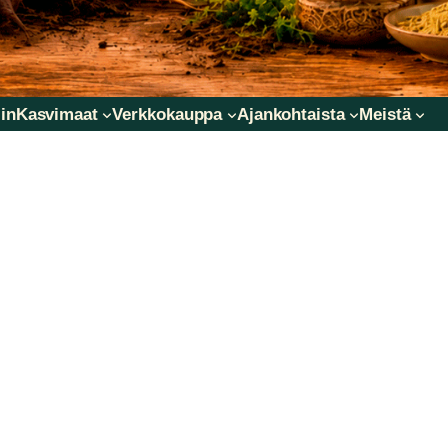
in
Kasvimaat
Verkkokauppa
Ajankohtaista
Meistä