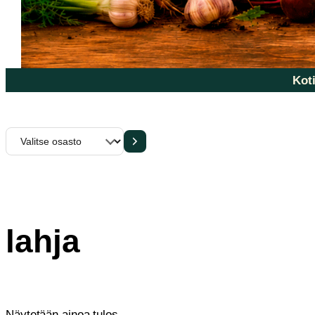
Koti
Valitse
osasto
lahja
Näytetään ainoa tulos