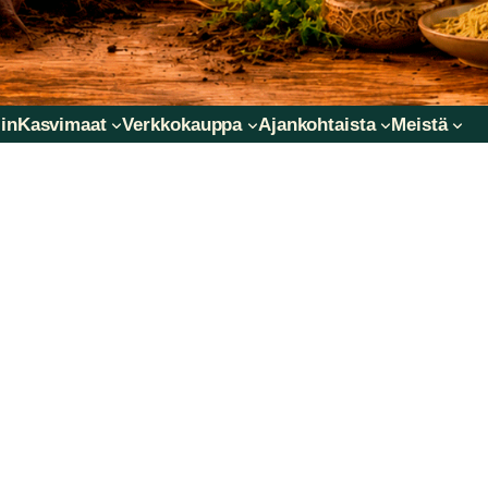
in
Kasvimaat
Verkkokauppa
Ajankohtaista
Meistä