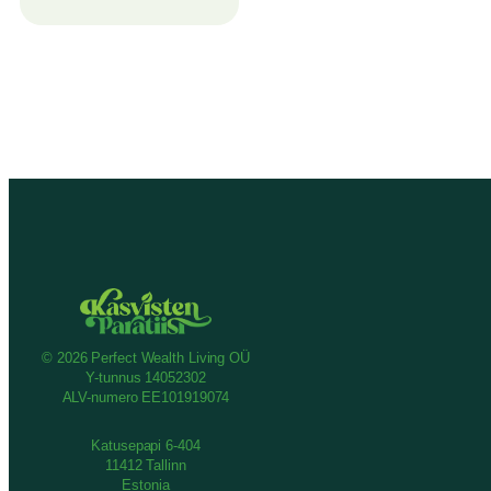
© 2026 Perfect Wealth Living OÜ
Y-tunnus 14052302
ALV-numero EE101919074
Katusepapi 6-404
11412 Tallinn
Estonia