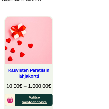
Kasvisten Paratiisin
lahjakortti
Hintaluokka:
10,00
€
–
1.000,00
€
10,00€
Valitse
–
vaihtoehdoista
1.000,00€