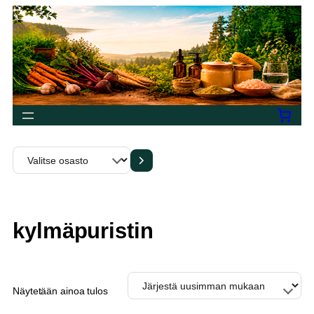
Siirry
sisältöön
Valitse
osasto
kylmäpuristin
Näytetään ainoa tulos