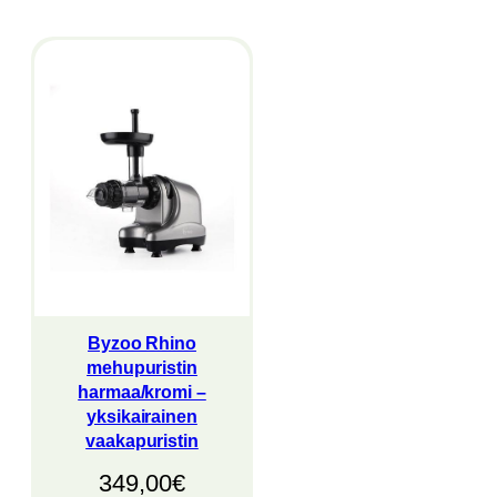
Byzoo Rhino
mehupuristin
harmaa/kromi –
yksikairainen
vaakapuristin
349,00
€