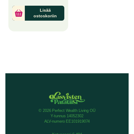
Lisää
ostoskoriin
© 2026 Perfect Wealth Living OÜ
Y-tunnus 14052302
ALV-numero EE101919074