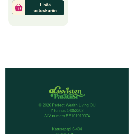
Lisää
ostoskoriin
© 2026 Perfect Wealth Living OÜ
Y-tunnus 14052302
ALV-numero EE101919074
Katusepapi 6-404