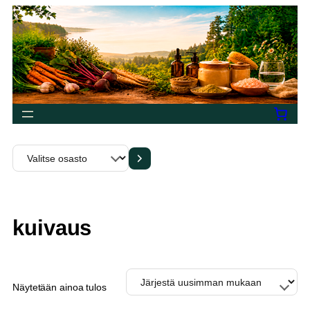
Siirry
sisältöön
Valitse
osasto
kuivaus
Näytetään ainoa tulos