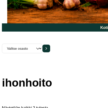
Koti
Valitse
osasto
ihonhoito
Sorted
Näytetään kaikki 2 tulosta