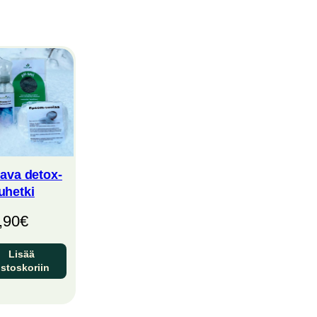
ava detox-
uhetki
,90
€
Lisää
stoskoriin