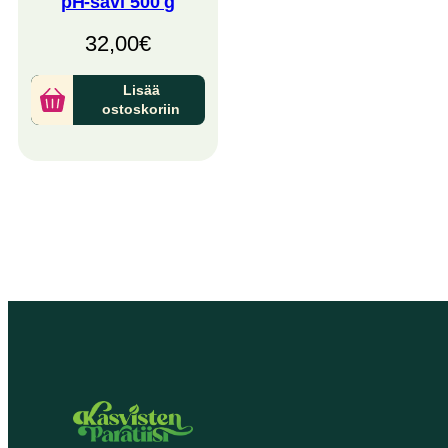
pH-savi 500 g
32,00
€
Lisää
ostoskoriin