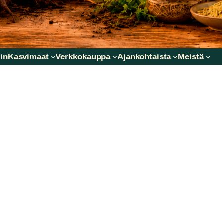
in
Kasvimaat
Verkkokauppa
Ajankohtaista
Meistä