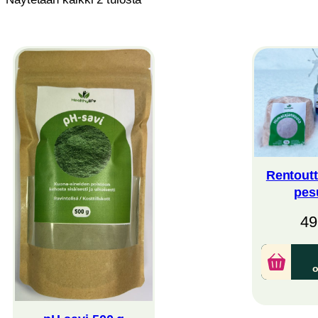
by
latest
Rentoutt
pes
49
o