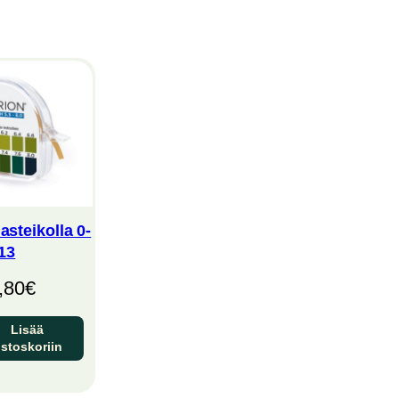
asteikolla 0-
13
,80
€
Lisää
stoskoriin