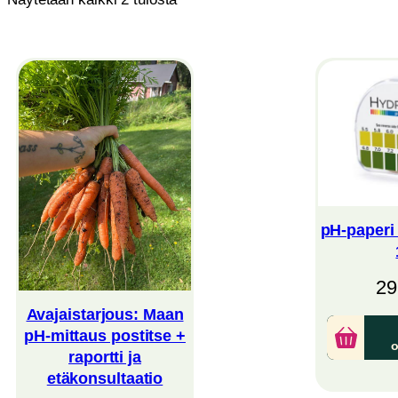
by
latest
pH-paperi 
29
Avajaistarjous: Maan
pH-mittaus postitse +
o
raportti ja
etäkonsultaatio