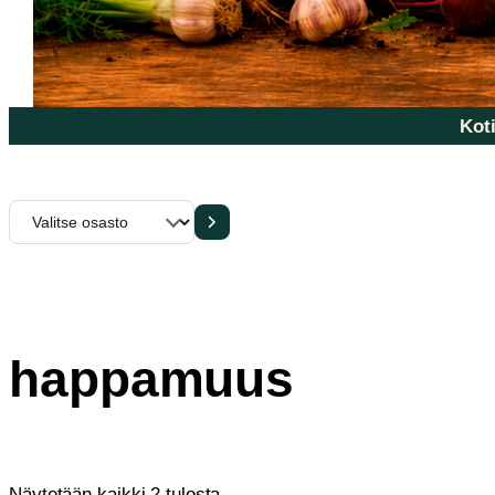
Koti
Valitse
osasto
happamuus
Sorted
Näytetään kaikki 2 tulosta