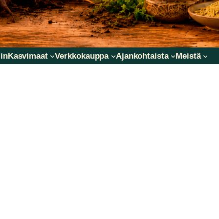
in
Kasvimaat
Verkkokauppa
Ajankohtaista
Meistä