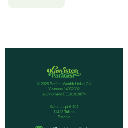
© 2026 Perfect Wealth Living OÜ
Y-tunnus 14052302
ALV-numero EE101919074
Katusepapi 6-404
11412 Tallinn
Estonia