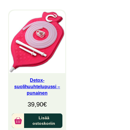
Detox-
suolihuuhtelupussi –
punainen
39,90
€
Lisää
ostoskoriin