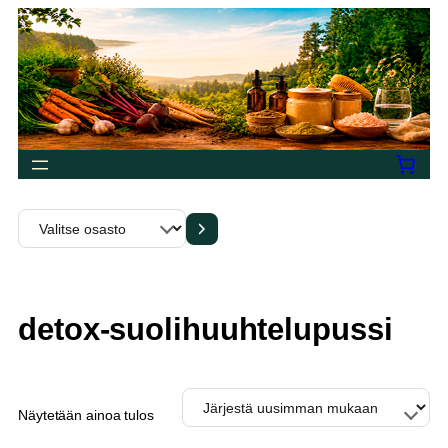
Siirry
sisältöön
Valitse
osasto
detox-suolihuuhtelupussi
Näytetään ainoa tulos